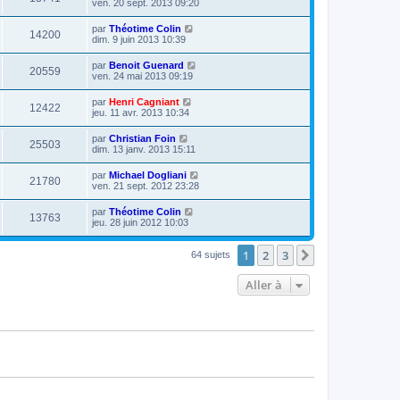
ven. 20 sept. 2013 09:20
par
Théotime Colin
14200
dim. 9 juin 2013 10:39
par
Benoit Guenard
20559
ven. 24 mai 2013 09:19
par
Henri Cagniant
12422
jeu. 11 avr. 2013 10:34
par
Christian Foin
25503
dim. 13 janv. 2013 15:11
par
Michael Dogliani
21780
ven. 21 sept. 2012 23:28
par
Théotime Colin
13763
jeu. 28 juin 2012 10:03
1
2
3
Suivante
64 sujets
Aller à