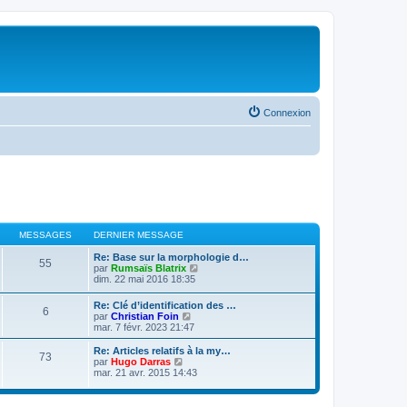
Connexion
MESSAGES
DERNIER MESSAGE
Re: Base sur la morphologie d…
55
V
par
Rumsaïs Blatrix
o
dim. 22 mai 2016 18:35
i
r
Re: Clé d’identification des …
6
l
V
par
Christian Foin
e
o
mar. 7 févr. 2023 21:47
d
i
e
r
Re: Articles relatifs à la my…
r
73
l
V
par
Hugo Darras
n
e
o
mar. 21 avr. 2015 14:43
i
d
i
e
e
r
r
r
l