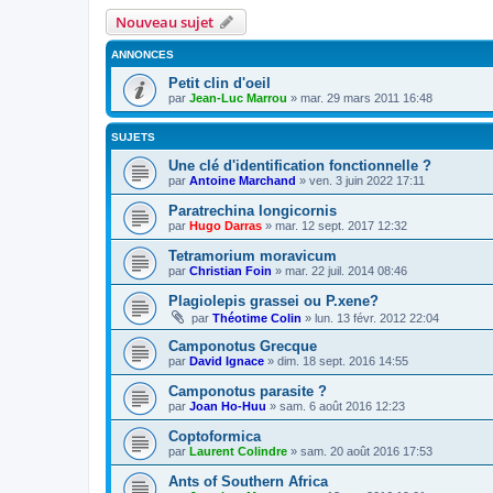
Nouveau sujet
ANNONCES
Petit clin d'oeil
par
Jean-Luc Marrou
»
mar. 29 mars 2011 16:48
SUJETS
Une clé d'identification fonctionnelle ?
par
Antoine Marchand
»
ven. 3 juin 2022 17:11
Paratrechina longicornis
par
Hugo Darras
»
mar. 12 sept. 2017 12:32
Tetramorium moravicum
par
Christian Foin
»
mar. 22 juil. 2014 08:46
Plagiolepis grassei ou P.xene?
par
Théotime Colin
»
lun. 13 févr. 2012 22:04
Camponotus Grecque
par
David Ignace
»
dim. 18 sept. 2016 14:55
Camponotus parasite ?
par
Joan Ho-Huu
»
sam. 6 août 2016 12:23
Coptoformica
par
Laurent Colindre
»
sam. 20 août 2016 17:53
Ants of Southern Africa