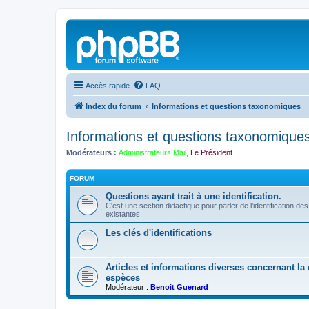
Accès rapide
FAQ
Index du forum
Informations et questions taxonomiques
Informations et questions taxonomique
Modérateurs :
Administrateurs Mail
,
Le Président
FORUM
Questions ayant trait à une identification.
C'est une section didactique pour parler de l'identification de
existantes.
Les clés d'identifications
Articles et informations diverses concernant la d
espèces
Modérateur :
Benoit Guenard