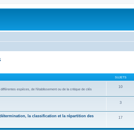
s
SUJETS
10
s différentes espèces, de l'établissement ou de la critique de clés
3
étermination, la classification et la répartition des
17