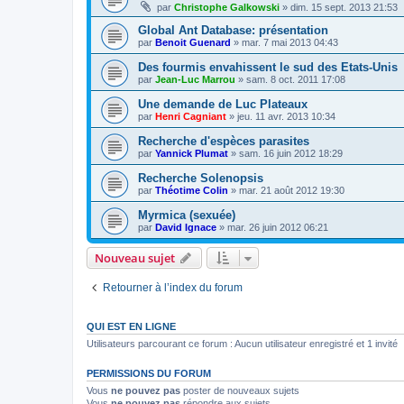
par
Christophe Galkowski
»
dim. 15 sept. 2013 21:53
Global Ant Database: présentation
par
Benoit Guenard
»
mar. 7 mai 2013 04:43
Des fourmis envahissent le sud des Etats-Unis
par
Jean-Luc Marrou
»
sam. 8 oct. 2011 17:08
Une demande de Luc Plateaux
par
Henri Cagniant
»
jeu. 11 avr. 2013 10:34
Recherche d'espèces parasites
par
Yannick Plumat
»
sam. 16 juin 2012 18:29
Recherche Solenopsis
par
Théotime Colin
»
mar. 21 août 2012 19:30
Myrmica (sexuée)
par
David Ignace
»
mar. 26 juin 2012 06:21
Nouveau sujet
Retourner à l’index du forum
QUI EST EN LIGNE
Utilisateurs parcourant ce forum : Aucun utilisateur enregistré et 1 invité
PERMISSIONS DU FORUM
Vous
ne pouvez pas
poster de nouveaux sujets
Vous
ne pouvez pas
répondre aux sujets