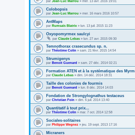
par
Jean-Luc Marrou
»
mer. 13 avr. 2016 19:01
Colobopsis
par
Jean-Luc Marrou
»
mer. 16 mars 2016 10:57
AntMaps
par
Rumsaïs Blatrix
»
lun. 13 juil. 2015 11:23
Oxyopomyrmex saulcyi
par
Claude Lebas
»
lun. 27 avr. 2015 09:30
Temnothorax crasecundus sp. n.
par
Théotime Colin
»
sam. 21 févr. 2015 14:54
Strumigenys
par
Benoit Guenard
»
sam. 27 déc. 2014 02:21
Formation ATEN et à la systématique des Myrm
par
Claude Lebas
»
dim. 14 déc. 2014 18:31
Taille des colonies de fourmis
par
Benoit Guenard
»
lun. 8 déc. 2014 14:03
Fondation de Strongylognathus testaceus
par
Christian Foin
»
dim. 6 juil. 2014 13:40
Quantitatif à tout prix...
par
Théotime Colin
»
mar. 7 oct. 2014 12:58
Sociales-solitaires
par
Philippe Wegnez
»
jeu. 19 sept. 2013 17:16
Micraners