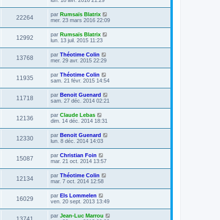
par
Rumsaïs Blatrix
22264
mer. 23 mars 2016 22:09
par
Rumsaïs Blatrix
12992
lun. 13 juil. 2015 11:23
par
Théotime Colin
13768
mer. 29 avr. 2015 22:29
par
Théotime Colin
11935
sam. 21 févr. 2015 14:54
par
Benoit Guenard
11718
sam. 27 déc. 2014 02:21
par
Claude Lebas
12136
dim. 14 déc. 2014 18:31
par
Benoit Guenard
12330
lun. 8 déc. 2014 14:03
par
Christian Foin
15087
mar. 21 oct. 2014 13:57
par
Théotime Colin
12134
mar. 7 oct. 2014 12:58
par
Els Lommelen
16029
ven. 20 sept. 2013 13:49
par
Jean-Luc Marrou
13741