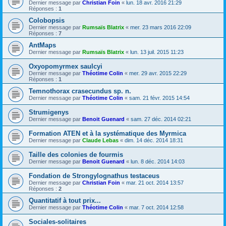
Dernier message par
Christian Foin
«
lun. 18 avr. 2016 21:29
Réponses :
1
Colobopsis
Dernier message par
Rumsaïs Blatrix
«
mer. 23 mars 2016 22:09
Réponses :
7
AntMaps
Dernier message par
Rumsaïs Blatrix
«
lun. 13 juil. 2015 11:23
Oxyopomyrmex saulcyi
Dernier message par
Théotime Colin
«
mer. 29 avr. 2015 22:29
Réponses :
1
Temnothorax crasecundus sp. n.
Dernier message par
Théotime Colin
«
sam. 21 févr. 2015 14:54
Strumigenys
Dernier message par
Benoit Guenard
«
sam. 27 déc. 2014 02:21
Formation ATEN et à la systématique des Myrmica
Dernier message par
Claude Lebas
«
dim. 14 déc. 2014 18:31
Taille des colonies de fourmis
Dernier message par
Benoit Guenard
«
lun. 8 déc. 2014 14:03
Fondation de Strongylognathus testaceus
Dernier message par
Christian Foin
«
mar. 21 oct. 2014 13:57
Réponses :
2
Quantitatif à tout prix...
Dernier message par
Théotime Colin
«
mar. 7 oct. 2014 12:58
Sociales-solitaires