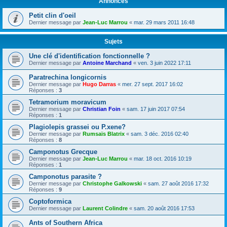
Annonces
Petit clin d'oeil
Dernier message par
Jean-Luc Marrou
«
mar. 29 mars 2011 16:48
Sujets
Une clé d'identification fonctionnelle ?
Dernier message par
Antoine Marchand
«
ven. 3 juin 2022 17:11
Paratrechina longicornis
Dernier message par
Hugo Darras
«
mer. 27 sept. 2017 16:02
Réponses :
3
Tetramorium moravicum
Dernier message par
Christian Foin
«
sam. 17 juin 2017 07:54
Réponses :
1
Plagiolepis grassei ou P.xene?
Dernier message par
Rumsaïs Blatrix
«
sam. 3 déc. 2016 02:40
Réponses :
8
Camponotus Grecque
Dernier message par
Jean-Luc Marrou
«
mar. 18 oct. 2016 10:19
Réponses :
1
Camponotus parasite ?
Dernier message par
Christophe Galkowski
«
sam. 27 août 2016 17:32
Réponses :
9
Coptoformica
Dernier message par
Laurent Colindre
«
sam. 20 août 2016 17:53
Ants of Southern Africa