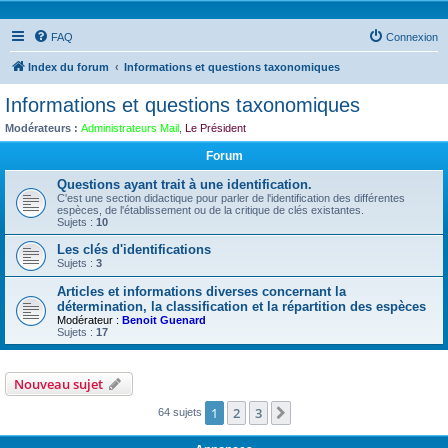
FAQ
Connexion
Index du forum
Informations et questions taxonomiques
Informations et questions taxonomiques
Modérateurs :
Administrateurs Mail
,
Le Président
Forum
Questions ayant trait à une identification.
C'est une section didactique pour parler de l'identification des différentes
espèces, de l'établissement ou de la critique de clés existantes.
Sujets :
10
Les clés d'identifications
Sujets :
3
Articles et informations diverses concernant la
détermination, la classification et la répartition des espèces
Modérateur :
Benoit Guenard
Sujets :
17
Nouveau sujet
1
2
3
Suivante
64 sujets