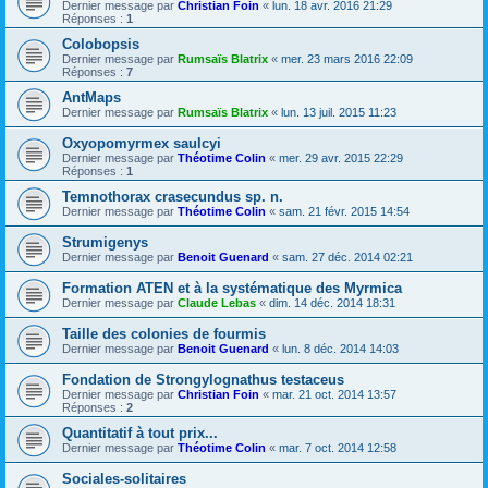
Dernier message par
Christian Foin
«
lun. 18 avr. 2016 21:29
Réponses :
1
Colobopsis
Dernier message par
Rumsaïs Blatrix
«
mer. 23 mars 2016 22:09
Réponses :
7
AntMaps
Dernier message par
Rumsaïs Blatrix
«
lun. 13 juil. 2015 11:23
Oxyopomyrmex saulcyi
Dernier message par
Théotime Colin
«
mer. 29 avr. 2015 22:29
Réponses :
1
Temnothorax crasecundus sp. n.
Dernier message par
Théotime Colin
«
sam. 21 févr. 2015 14:54
Strumigenys
Dernier message par
Benoit Guenard
«
sam. 27 déc. 2014 02:21
Formation ATEN et à la systématique des Myrmica
Dernier message par
Claude Lebas
«
dim. 14 déc. 2014 18:31
Taille des colonies de fourmis
Dernier message par
Benoit Guenard
«
lun. 8 déc. 2014 14:03
Fondation de Strongylognathus testaceus
Dernier message par
Christian Foin
«
mar. 21 oct. 2014 13:57
Réponses :
2
Quantitatif à tout prix...
Dernier message par
Théotime Colin
«
mar. 7 oct. 2014 12:58
Sociales-solitaires