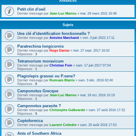
Annonces
Petit clin d'oeil
Dernier message par
Jean-Luc Marrou
«
mar. 29 mars 2011 16:48
Sujets
Une clé d'identification fonctionnelle ?
Dernier message par
Antoine Marchand
«
ven. 3 juin 2022 17:11
Paratrechina longicornis
Dernier message par
Hugo Darras
«
mer. 27 sept. 2017 16:02
Réponses :
3
Tetramorium moravicum
Dernier message par
Christian Foin
«
sam. 17 juin 2017 07:54
Réponses :
1
Plagiolepis grassei ou P.xene?
Dernier message par
Rumsaïs Blatrix
«
sam. 3 déc. 2016 02:40
Réponses :
8
Camponotus Grecque
Dernier message par
Jean-Luc Marrou
«
mar. 18 oct. 2016 10:19
Réponses :
1
Camponotus parasite ?
Dernier message par
Christophe Galkowski
«
sam. 27 août 2016 17:32
Réponses :
9
Coptoformica
Dernier message par
Laurent Colindre
«
sam. 20 août 2016 17:53
Ants of Southern Africa