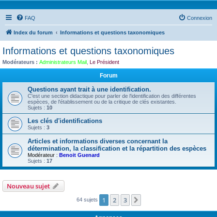
FAQ
Connexion
Index du forum
Informations et questions taxonomiques
Informations et questions taxonomiques
Modérateurs :
Administrateurs Mail
,
Le Président
Forum
Questions ayant trait à une identification.
C'est une section didactique pour parler de l'identification des différentes
espèces, de l'établissement ou de la critique de clés existantes.
Sujets :
10
Les clés d'identifications
Sujets :
3
Articles et informations diverses concernant la
détermination, la classification et la répartition des espèces
Modérateur :
Benoit Guenard
Sujets :
17
Nouveau sujet
1
2
3
Suivante
64 sujets