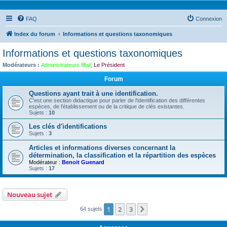
FAQ
Connexion
Index du forum
Informations et questions taxonomiques
Informations et questions taxonomiques
Modérateurs :
Administrateurs Mail
,
Le Président
Forum
Questions ayant trait à une identification.
C'est une section didactique pour parler de l'identification des différentes
espèces, de l'établissement ou de la critique de clés existantes.
Sujets :
10
Les clés d'identifications
Sujets :
3
Articles et informations diverses concernant la
détermination, la classification et la répartition des espèces
Modérateur :
Benoit Guenard
Sujets :
17
Nouveau sujet
1
2
3
Suivante
64 sujets