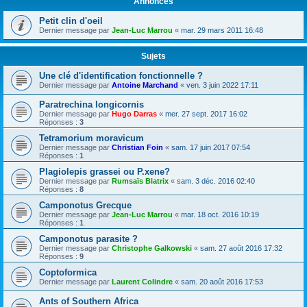
Annonces
Petit clin d'oeil
Dernier message par
Jean-Luc Marrou
«
mar. 29 mars 2011 16:48
Sujets
Une clé d'identification fonctionnelle ?
Dernier message par
Antoine Marchand
«
ven. 3 juin 2022 17:11
Paratrechina longicornis
Dernier message par
Hugo Darras
«
mer. 27 sept. 2017 16:02
Réponses :
3
Tetramorium moravicum
Dernier message par
Christian Foin
«
sam. 17 juin 2017 07:54
Réponses :
1
Plagiolepis grassei ou P.xene?
Dernier message par
Rumsaïs Blatrix
«
sam. 3 déc. 2016 02:40
Réponses :
8
Camponotus Grecque
Dernier message par
Jean-Luc Marrou
«
mar. 18 oct. 2016 10:19
Réponses :
1
Camponotus parasite ?
Dernier message par
Christophe Galkowski
«
sam. 27 août 2016 17:32
Réponses :
9
Coptoformica
Dernier message par
Laurent Colindre
«
sam. 20 août 2016 17:53
Ants of Southern Africa