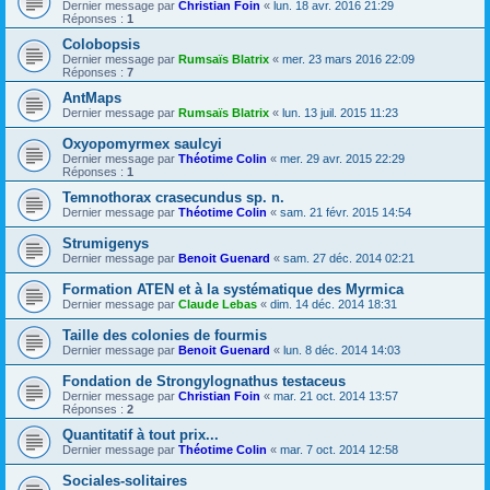
Dernier message par
Christian Foin
«
lun. 18 avr. 2016 21:29
Réponses :
1
Colobopsis
Dernier message par
Rumsaïs Blatrix
«
mer. 23 mars 2016 22:09
Réponses :
7
AntMaps
Dernier message par
Rumsaïs Blatrix
«
lun. 13 juil. 2015 11:23
Oxyopomyrmex saulcyi
Dernier message par
Théotime Colin
«
mer. 29 avr. 2015 22:29
Réponses :
1
Temnothorax crasecundus sp. n.
Dernier message par
Théotime Colin
«
sam. 21 févr. 2015 14:54
Strumigenys
Dernier message par
Benoit Guenard
«
sam. 27 déc. 2014 02:21
Formation ATEN et à la systématique des Myrmica
Dernier message par
Claude Lebas
«
dim. 14 déc. 2014 18:31
Taille des colonies de fourmis
Dernier message par
Benoit Guenard
«
lun. 8 déc. 2014 14:03
Fondation de Strongylognathus testaceus
Dernier message par
Christian Foin
«
mar. 21 oct. 2014 13:57
Réponses :
2
Quantitatif à tout prix...
Dernier message par
Théotime Colin
«
mar. 7 oct. 2014 12:58
Sociales-solitaires