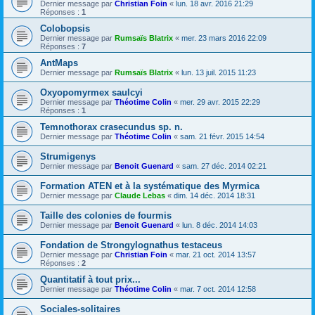
Dernier message par
Christian Foin
«
lun. 18 avr. 2016 21:29
Réponses :
1
Colobopsis
Dernier message par
Rumsaïs Blatrix
«
mer. 23 mars 2016 22:09
Réponses :
7
AntMaps
Dernier message par
Rumsaïs Blatrix
«
lun. 13 juil. 2015 11:23
Oxyopomyrmex saulcyi
Dernier message par
Théotime Colin
«
mer. 29 avr. 2015 22:29
Réponses :
1
Temnothorax crasecundus sp. n.
Dernier message par
Théotime Colin
«
sam. 21 févr. 2015 14:54
Strumigenys
Dernier message par
Benoit Guenard
«
sam. 27 déc. 2014 02:21
Formation ATEN et à la systématique des Myrmica
Dernier message par
Claude Lebas
«
dim. 14 déc. 2014 18:31
Taille des colonies de fourmis
Dernier message par
Benoit Guenard
«
lun. 8 déc. 2014 14:03
Fondation de Strongylognathus testaceus
Dernier message par
Christian Foin
«
mar. 21 oct. 2014 13:57
Réponses :
2
Quantitatif à tout prix...
Dernier message par
Théotime Colin
«
mar. 7 oct. 2014 12:58
Sociales-solitaires