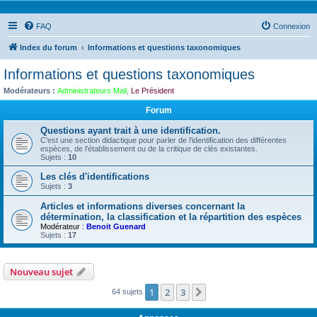
FAQ
Connexion
Index du forum
Informations et questions taxonomiques
Informations et questions taxonomiques
Modérateurs :
Administrateurs Mail
,
Le Président
Forum
Questions ayant trait à une identification.
C'est une section didactique pour parler de l'identification des différentes
espèces, de l'établissement ou de la critique de clés existantes.
Sujets :
10
Les clés d'identifications
Sujets :
3
Articles et informations diverses concernant la
détermination, la classification et la répartition des espèces
Modérateur :
Benoit Guenard
Sujets :
17
Nouveau sujet
1
2
3
Suivante
64 sujets