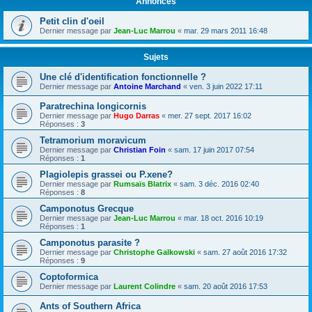
Annonces
Petit clin d'oeil
Dernier message par
Jean-Luc Marrou
«
mar. 29 mars 2011 16:48
Sujets
Une clé d'identification fonctionnelle ?
Dernier message par
Antoine Marchand
«
ven. 3 juin 2022 17:11
Paratrechina longicornis
Dernier message par
Hugo Darras
«
mer. 27 sept. 2017 16:02
Réponses :
3
Tetramorium moravicum
Dernier message par
Christian Foin
«
sam. 17 juin 2017 07:54
Réponses :
1
Plagiolepis grassei ou P.xene?
Dernier message par
Rumsaïs Blatrix
«
sam. 3 déc. 2016 02:40
Réponses :
8
Camponotus Grecque
Dernier message par
Jean-Luc Marrou
«
mar. 18 oct. 2016 10:19
Réponses :
1
Camponotus parasite ?
Dernier message par
Christophe Galkowski
«
sam. 27 août 2016 17:32
Réponses :
9
Coptoformica
Dernier message par
Laurent Colindre
«
sam. 20 août 2016 17:53
Ants of Southern Africa