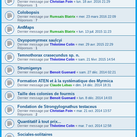
Dernier message par
Christian Foin
«
lun. 18 avr. 2016 21:29
Réponses :
1
Colobopsis
Dernier message par
Rumsaïs Blatrix
«
mer. 23 mars 2016 22:09
Réponses :
7
AntMaps
Dernier message par
Rumsaïs Blatrix
«
lun. 13 juil. 2015 11:23
Oxyopomyrmex saulcyi
Dernier message par
Théotime Colin
«
mer. 29 avr. 2015 22:29
Réponses :
1
Temnothorax crasecundus sp. n.
Dernier message par
Théotime Colin
«
sam. 21 févr. 2015 14:54
Strumigenys
Dernier message par
Benoit Guenard
«
sam. 27 déc. 2014 02:21
Formation ATEN et à la systématique des Myrmica
Dernier message par
Claude Lebas
«
dim. 14 déc. 2014 18:31
Taille des colonies de fourmis
Dernier message par
Benoit Guenard
«
lun. 8 déc. 2014 14:03
Fondation de Strongylognathus testaceus
Dernier message par
Christian Foin
«
mar. 21 oct. 2014 13:57
Réponses :
2
Quantitatif à tout prix...
Dernier message par
Théotime Colin
«
mar. 7 oct. 2014 12:58
Sociales-solitaires