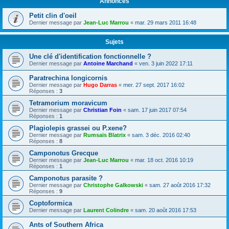
Annonces
Petit clin d'oeil
Dernier message par
Jean-Luc Marrou
«
mar. 29 mars 2011 16:48
Sujets
Une clé d'identification fonctionnelle ?
Dernier message par
Antoine Marchand
«
ven. 3 juin 2022 17:11
Paratrechina longicornis
Dernier message par
Hugo Darras
«
mer. 27 sept. 2017 16:02
Réponses :
3
Tetramorium moravicum
Dernier message par
Christian Foin
«
sam. 17 juin 2017 07:54
Réponses :
1
Plagiolepis grassei ou P.xene?
Dernier message par
Rumsaïs Blatrix
«
sam. 3 déc. 2016 02:40
Réponses :
8
Camponotus Grecque
Dernier message par
Jean-Luc Marrou
«
mar. 18 oct. 2016 10:19
Réponses :
1
Camponotus parasite ?
Dernier message par
Christophe Galkowski
«
sam. 27 août 2016 17:32
Réponses :
9
Coptoformica
Dernier message par
Laurent Colindre
«
sam. 20 août 2016 17:53
Ants of Southern Africa