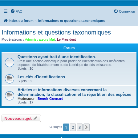
FAQ
Connexion
Index du forum
Informations et questions taxonomiques
Informations et questions taxonomiques
Modérateurs :
Administrateurs Mail
,
Le Président
Forum
Questions ayant trait à une identification.
C'est une section didactique pour parler de l'identification des différentes
espèces, de l'établissement ou de la critique de clés existantes.
Sujets :
10
Les clés d'identifications
Sujets :
3
Articles et informations diverses concernant la
détermination, la classification et la répartition des espèces
Modérateur :
Benoit Guenard
Sujets :
17
Nouveau sujet
1
2
3
Suivante
64 sujets