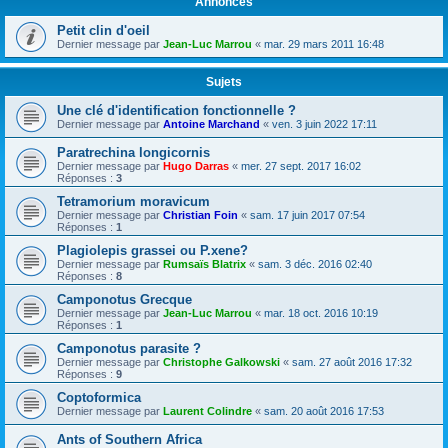
Annonces
Petit clin d'oeil
Dernier message par
Jean-Luc Marrou
«
mar. 29 mars 2011 16:48
Sujets
Une clé d'identification fonctionnelle ?
Dernier message par
Antoine Marchand
«
ven. 3 juin 2022 17:11
Paratrechina longicornis
Dernier message par
Hugo Darras
«
mer. 27 sept. 2017 16:02
Réponses :
3
Tetramorium moravicum
Dernier message par
Christian Foin
«
sam. 17 juin 2017 07:54
Réponses :
1
Plagiolepis grassei ou P.xene?
Dernier message par
Rumsaïs Blatrix
«
sam. 3 déc. 2016 02:40
Réponses :
8
Camponotus Grecque
Dernier message par
Jean-Luc Marrou
«
mar. 18 oct. 2016 10:19
Réponses :
1
Camponotus parasite ?
Dernier message par
Christophe Galkowski
«
sam. 27 août 2016 17:32
Réponses :
9
Coptoformica
Dernier message par
Laurent Colindre
«
sam. 20 août 2016 17:53
Ants of Southern Africa