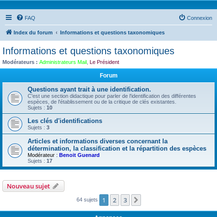
FAQ
Connexion
Index du forum
Informations et questions taxonomiques
Informations et questions taxonomiques
Modérateurs :
Administrateurs Mail
,
Le Président
Forum
Questions ayant trait à une identification.
C'est une section didactique pour parler de l'identification des différentes
espèces, de l'établissement ou de la critique de clés existantes.
Sujets :
10
Les clés d'identifications
Sujets :
3
Articles et informations diverses concernant la
détermination, la classification et la répartition des espèces
Modérateur :
Benoit Guenard
Sujets :
17
Nouveau sujet
1
2
3
Suivante
64 sujets