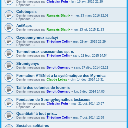
Dernier message par
Christian Foin
«
lun. 18 avr. 2016 21:29
Réponses :
1
Colobopsis
Dernier message par
Rumsaïs Blatrix
«
mer. 23 mars 2016 22:09
Réponses :
7
AntMaps
Dernier message par
Rumsaïs Blatrix
«
lun. 13 juil. 2015 11:23
Oxyopomyrmex saulcyi
Dernier message par
Théotime Colin
«
mer. 29 avr. 2015 22:29
Réponses :
1
Temnothorax crasecundus sp. n.
Dernier message par
Théotime Colin
«
sam. 21 févr. 2015 14:54
Strumigenys
Dernier message par
Benoit Guenard
«
sam. 27 déc. 2014 02:21
Formation ATEN et à la systématique des Myrmica
Dernier message par
Claude Lebas
«
dim. 14 déc. 2014 18:31
Taille des colonies de fourmis
Dernier message par
Benoit Guenard
«
lun. 8 déc. 2014 14:03
Fondation de Strongylognathus testaceus
Dernier message par
Christian Foin
«
mar. 21 oct. 2014 13:57
Réponses :
2
Quantitatif à tout prix...
Dernier message par
Théotime Colin
«
mar. 7 oct. 2014 12:58
Sociales-solitaires