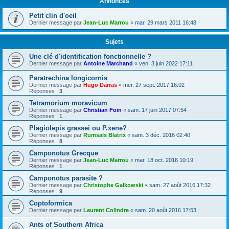
Annonces
Petit clin d'oeil
Dernier message par
Jean-Luc Marrou
«
mar. 29 mars 2011 16:48
Sujets
Une clé d'identification fonctionnelle ?
Dernier message par
Antoine Marchand
«
ven. 3 juin 2022 17:11
Paratrechina longicornis
Dernier message par
Hugo Darras
«
mer. 27 sept. 2017 16:02
Réponses :
3
Tetramorium moravicum
Dernier message par
Christian Foin
«
sam. 17 juin 2017 07:54
Réponses :
1
Plagiolepis grassei ou P.xene?
Dernier message par
Rumsaïs Blatrix
«
sam. 3 déc. 2016 02:40
Réponses :
8
Camponotus Grecque
Dernier message par
Jean-Luc Marrou
«
mar. 18 oct. 2016 10:19
Réponses :
1
Camponotus parasite ?
Dernier message par
Christophe Galkowski
«
sam. 27 août 2016 17:32
Réponses :
9
Coptoformica
Dernier message par
Laurent Colindre
«
sam. 20 août 2016 17:53
Ants of Southern Africa