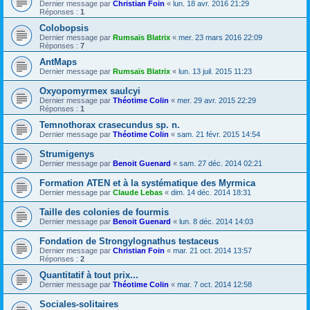
Dernier message par
Christian Foin
«
lun. 18 avr. 2016 21:29
Réponses :
1
Colobopsis
Dernier message par
Rumsaïs Blatrix
«
mer. 23 mars 2016 22:09
Réponses :
7
AntMaps
Dernier message par
Rumsaïs Blatrix
«
lun. 13 juil. 2015 11:23
Oxyopomyrmex saulcyi
Dernier message par
Théotime Colin
«
mer. 29 avr. 2015 22:29
Réponses :
1
Temnothorax crasecundus sp. n.
Dernier message par
Théotime Colin
«
sam. 21 févr. 2015 14:54
Strumigenys
Dernier message par
Benoit Guenard
«
sam. 27 déc. 2014 02:21
Formation ATEN et à la systématique des Myrmica
Dernier message par
Claude Lebas
«
dim. 14 déc. 2014 18:31
Taille des colonies de fourmis
Dernier message par
Benoit Guenard
«
lun. 8 déc. 2014 14:03
Fondation de Strongylognathus testaceus
Dernier message par
Christian Foin
«
mar. 21 oct. 2014 13:57
Réponses :
2
Quantitatif à tout prix...
Dernier message par
Théotime Colin
«
mar. 7 oct. 2014 12:58
Sociales-solitaires