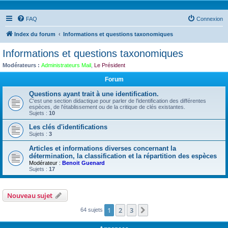
FAQ
Connexion
Index du forum
Informations et questions taxonomiques
Informations et questions taxonomiques
Modérateurs :
Administrateurs Mail
,
Le Président
Forum
Questions ayant trait à une identification.
C'est une section didactique pour parler de l'identification des différentes
espèces, de l'établissement ou de la critique de clés existantes.
Sujets :
10
Les clés d'identifications
Sujets :
3
Articles et informations diverses concernant la
détermination, la classification et la répartition des espèces
Modérateur :
Benoit Guenard
Sujets :
17
Nouveau sujet
1
2
3
Suivante
64 sujets