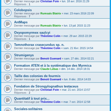
Dernier message par
Christian Foin
«
lun. 18 avr. 2016 21:29
Réponses :
1
Colobopsis
Dernier message par
Rumsaïs Blatrix
«
mer. 23 mars 2016 22:09
Réponses :
7
AntMaps
Dernier message par
Rumsaïs Blatrix
«
lun. 13 juil. 2015 11:23
Oxyopomyrmex saulcyi
Dernier message par
Théotime Colin
«
mer. 29 avr. 2015 22:29
Réponses :
1
Temnothorax crasecundus sp. n.
Dernier message par
Théotime Colin
«
sam. 21 févr. 2015 14:54
Strumigenys
Dernier message par
Benoit Guenard
«
sam. 27 déc. 2014 02:21
Formation ATEN et à la systématique des Myrmica
Dernier message par
Claude Lebas
«
dim. 14 déc. 2014 18:31
Taille des colonies de fourmis
Dernier message par
Benoit Guenard
«
lun. 8 déc. 2014 14:03
Fondation de Strongylognathus testaceus
Dernier message par
Christian Foin
«
mar. 21 oct. 2014 13:57
Réponses :
2
Quantitatif à tout prix...
Dernier message par
Théotime Colin
«
mar. 7 oct. 2014 12:58
Sociales-solitaires