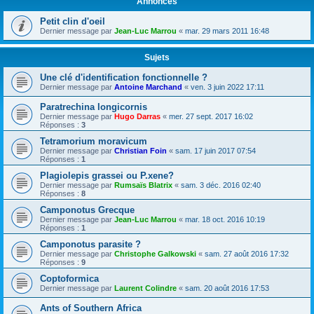
Annonces
Petit clin d'oeil
Dernier message par
Jean-Luc Marrou
«
mar. 29 mars 2011 16:48
Sujets
Une clé d'identification fonctionnelle ?
Dernier message par
Antoine Marchand
«
ven. 3 juin 2022 17:11
Paratrechina longicornis
Dernier message par
Hugo Darras
«
mer. 27 sept. 2017 16:02
Réponses :
3
Tetramorium moravicum
Dernier message par
Christian Foin
«
sam. 17 juin 2017 07:54
Réponses :
1
Plagiolepis grassei ou P.xene?
Dernier message par
Rumsaïs Blatrix
«
sam. 3 déc. 2016 02:40
Réponses :
8
Camponotus Grecque
Dernier message par
Jean-Luc Marrou
«
mar. 18 oct. 2016 10:19
Réponses :
1
Camponotus parasite ?
Dernier message par
Christophe Galkowski
«
sam. 27 août 2016 17:32
Réponses :
9
Coptoformica
Dernier message par
Laurent Colindre
«
sam. 20 août 2016 17:53
Ants of Southern Africa