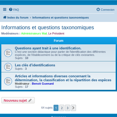
FAQ
Connexion
Index du forum
Informations et questions taxonomiques
Informations et questions taxonomiques
Modérateurs :
Administrateurs Mail
,
Le Président
Forum
Questions ayant trait à une identification.
C'est une section didactique pour parler de l'identification des différentes
espèces, de l'établissement ou de la critique de clés existantes.
Sujets :
10
Les clés d'identifications
Sujets :
3
Articles et informations diverses concernant la
détermination, la classification et la répartition des espèces
Modérateur :
Benoit Guenard
Sujets :
17
Nouveau sujet
1
2
3
Suivante
64 sujets