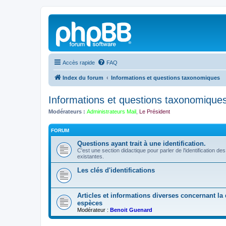
Accès rapide
FAQ
Index du forum
Informations et questions taxonomiques
Informations et questions taxonomique
Modérateurs :
Administrateurs Mail
,
Le Président
FORUM
Questions ayant trait à une identification.
C'est une section didactique pour parler de l'identification de
existantes.
Les clés d'identifications
Articles et informations diverses concernant la d
espèces
Modérateur :
Benoit Guenard