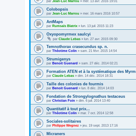
par
Jean-Luc Marrou
»
mer. 13 avr. 2016 19:01
Colobopsis
par
Jean-Luc Marrou
»
mer. 16 mars 2016 10:57
AntMaps
par
Rumsaïs Blatrix
»
lun. 13 juil. 2015 11:23
Oxyopomyrmex saulcyi
par
Claude Lebas
»
lun. 27 avr. 2015 09:30
Temnothorax crasecundus sp. n.
par
Théotime Colin
»
sam. 21 févr. 2015 14:54
Strumigenys
par
Benoit Guenard
»
sam. 27 déc. 2014 02:21
Formation ATEN et à la systématique des Myrm
par
Claude Lebas
»
dim. 14 déc. 2014 18:31
Taille des colonies de fourmis
par
Benoit Guenard
»
lun. 8 déc. 2014 14:03
Fondation de Strongylognathus testaceus
par
Christian Foin
»
dim. 6 juil. 2014 13:40
Quantitatif à tout prix...
par
Théotime Colin
»
mar. 7 oct. 2014 12:58
Sociales-solitaires
par
Philippe Wegnez
»
jeu. 19 sept. 2013 17:16
Micraners