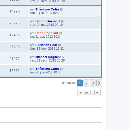
ven. 20 sept. 2013 09:20
par
Théotime Colin
14290
dim. 9 juin 2013 10:39
par
Benoit Guenard
20726
ven. 24 mai 2013 09:19
par
Henri Cagniant
12495
jeu. 11 avr. 2013 10:34
par
Christian Foin
25709
dim. 13 janv. 2013 15:11
par
Michael Dogliani
21972
ven. 21 sept. 2012 23:28
par
Théotime Colin
13861
jeu. 28 juin 2012 10:03
1
2
3
Suivante
64 sujets
Aller à