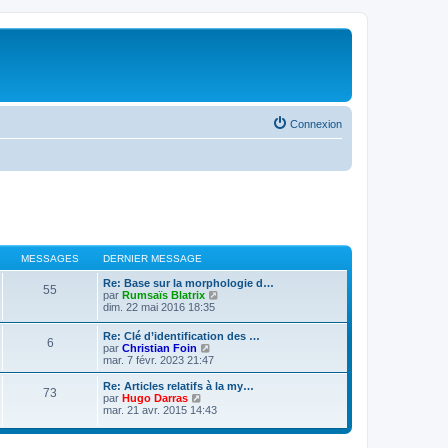
Connexion
MESSAGES
DERNIER MESSAGE
Re: Base sur la morphologie d…
55
V
par
Rumsaïs Blatrix
o
dim. 22 mai 2016 18:35
i
r
Re: Clé d’identification des …
6
l
V
par
Christian Foin
e
o
mar. 7 févr. 2023 21:47
d
i
e
r
Re: Articles relatifs à la my…
r
73
l
V
par
Hugo Darras
n
e
o
mar. 21 avr. 2015 14:43
i
d
i
e
e
r
r
r
l