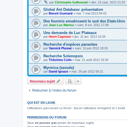
par
Christophe Galkowski
»
dim. 15 sept. 2013 21:53
Global Ant Database: présentation
par
Benoit Guenard
»
mar. 7 mai 2013 04:43
Des fourmis envahissent le sud des Etats-Unis
par
Jean-Luc Marrou
»
sam. 8 oct. 2011 17:08
Une demande de Luc Plateaux
par
Henri Cagniant
»
jeu. 11 avr. 2013 10:34
Recherche d'espèces parasites
par
Yannick Plumat
»
sam. 16 juin 2012 18:29
Recherche Solenopsis
par
Théotime Colin
»
mar. 21 août 2012 19:30
Myrmica (sexuée)
par
David Ignace
»
mar. 26 juin 2012 06:21
Nouveau sujet
Retourner à l’index du forum
QUI EST EN LIGNE
Utilisateurs parcourant ce forum : Aucun utilisateur enregistré et 1 invité
PERMISSIONS DU FORUM
Vous
ne pouvez pas
poster de nouveaux sujets
Vous
ne pouvez pas
répondre aux sujets