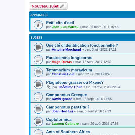
Nouveau sujet
ANNONCES
Petit clin d'oeil
par
Jean-Luc Marrou
»
mar. 29 mars 2011 16:48
SUJETS
Une clé d'identification fonctionnelle ?
par
Antoine Marchand
»
ven. 3 juin 2022 17:11
Paratrechina longicornis
par
Hugo Darras
»
mar. 12 sept. 2017 12:32
Tetramorium moravicum
par
Christian Foin
»
mar. 22 juil. 2014 08:46
Plagiolepis grassei ou P.xene?
par
Théotime Colin
»
lun. 13 févr. 2012 22:04
Camponotus Grecque
par
David Ignace
»
dim. 18 sept. 2016 14:55
Camponotus parasite ?
par
Joan Ho-Huu
»
sam. 6 août 2016 12:23
Coptoformica
par
Laurent Colindre
»
sam. 20 août 2016 17:53
Ants of Southern Africa