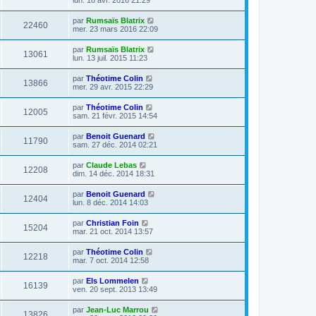
par
Rumsaïs Blatrix
22460
mer. 23 mars 2016 22:09
par
Rumsaïs Blatrix
13061
lun. 13 juil. 2015 11:23
par
Théotime Colin
13866
mer. 29 avr. 2015 22:29
par
Théotime Colin
12005
sam. 21 févr. 2015 14:54
par
Benoit Guenard
11790
sam. 27 déc. 2014 02:21
par
Claude Lebas
12208
dim. 14 déc. 2014 18:31
par
Benoit Guenard
12404
lun. 8 déc. 2014 14:03
par
Christian Foin
15204
mar. 21 oct. 2014 13:57
par
Théotime Colin
12218
mar. 7 oct. 2014 12:58
par
Els Lommelen
16139
ven. 20 sept. 2013 13:49
par
Jean-Luc Marrou
13826