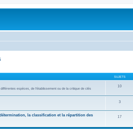
s
SUJETS
10
s différentes espèces, de l'établissement ou de la critique de clés
3
étermination, la classification et la répartition des
17