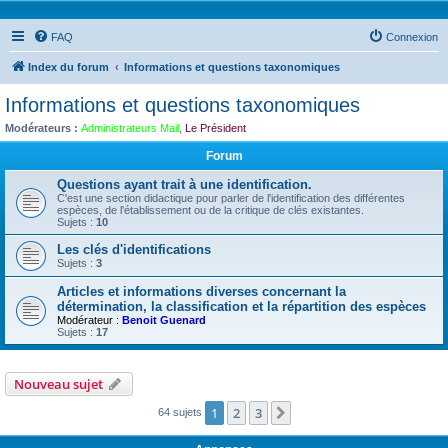
FAQ
Connexion
Index du forum
Informations et questions taxonomiques
Informations et questions taxonomiques
Modérateurs :
Administrateurs Mail
,
Le Président
Forum
Questions ayant trait à une identification.
C'est une section didactique pour parler de l'identification des différentes
espèces, de l'établissement ou de la critique de clés existantes.
Sujets :
10
Les clés d'identifications
Sujets :
3
Articles et informations diverses concernant la
détermination, la classification et la répartition des espèces
Modérateur :
Benoit Guenard
Sujets :
17
Nouveau sujet
1
2
3
Suivante
64 sujets