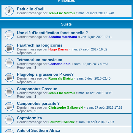
Annonces
Petit clin d'oeil
Dernier message par
Jean-Luc Marrou
«
mar. 29 mars 2011 16:48
Sujets
Une clé d'identification fonctionnelle ?
Dernier message par
Antoine Marchand
«
ven. 3 juin 2022 17:11
Paratrechina longicornis
Dernier message par
Hugo Darras
«
mer. 27 sept. 2017 16:02
Réponses :
3
Tetramorium moravicum
Dernier message par
Christian Foin
«
sam. 17 juin 2017 07:54
Réponses :
1
Plagiolepis grassei ou P.xene?
Dernier message par
Rumsaïs Blatrix
«
sam. 3 déc. 2016 02:40
Réponses :
8
Camponotus Grecque
Dernier message par
Jean-Luc Marrou
«
mar. 18 oct. 2016 10:19
Réponses :
1
Camponotus parasite ?
Dernier message par
Christophe Galkowski
«
sam. 27 août 2016 17:32
Réponses :
9
Coptoformica
Dernier message par
Laurent Colindre
«
sam. 20 août 2016 17:53
Ants of Southern Africa