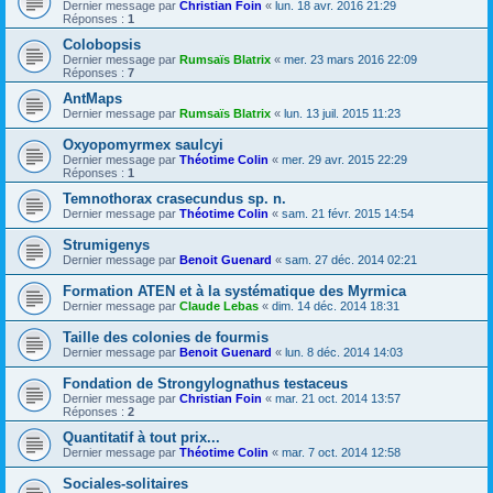
Dernier message par
Christian Foin
«
lun. 18 avr. 2016 21:29
Réponses :
1
Colobopsis
Dernier message par
Rumsaïs Blatrix
«
mer. 23 mars 2016 22:09
Réponses :
7
AntMaps
Dernier message par
Rumsaïs Blatrix
«
lun. 13 juil. 2015 11:23
Oxyopomyrmex saulcyi
Dernier message par
Théotime Colin
«
mer. 29 avr. 2015 22:29
Réponses :
1
Temnothorax crasecundus sp. n.
Dernier message par
Théotime Colin
«
sam. 21 févr. 2015 14:54
Strumigenys
Dernier message par
Benoit Guenard
«
sam. 27 déc. 2014 02:21
Formation ATEN et à la systématique des Myrmica
Dernier message par
Claude Lebas
«
dim. 14 déc. 2014 18:31
Taille des colonies de fourmis
Dernier message par
Benoit Guenard
«
lun. 8 déc. 2014 14:03
Fondation de Strongylognathus testaceus
Dernier message par
Christian Foin
«
mar. 21 oct. 2014 13:57
Réponses :
2
Quantitatif à tout prix...
Dernier message par
Théotime Colin
«
mar. 7 oct. 2014 12:58
Sociales-solitaires