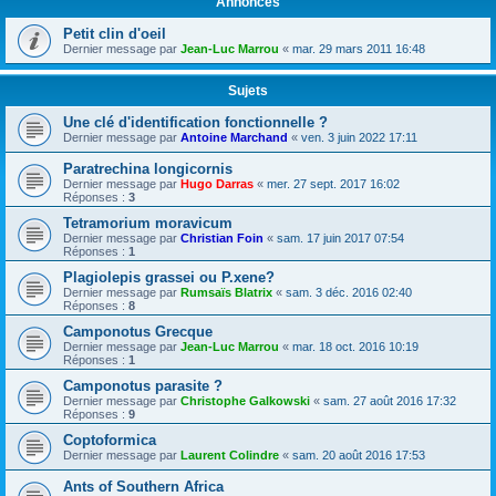
Annonces
Petit clin d'oeil
Dernier message par
Jean-Luc Marrou
«
mar. 29 mars 2011 16:48
Sujets
Une clé d'identification fonctionnelle ?
Dernier message par
Antoine Marchand
«
ven. 3 juin 2022 17:11
Paratrechina longicornis
Dernier message par
Hugo Darras
«
mer. 27 sept. 2017 16:02
Réponses :
3
Tetramorium moravicum
Dernier message par
Christian Foin
«
sam. 17 juin 2017 07:54
Réponses :
1
Plagiolepis grassei ou P.xene?
Dernier message par
Rumsaïs Blatrix
«
sam. 3 déc. 2016 02:40
Réponses :
8
Camponotus Grecque
Dernier message par
Jean-Luc Marrou
«
mar. 18 oct. 2016 10:19
Réponses :
1
Camponotus parasite ?
Dernier message par
Christophe Galkowski
«
sam. 27 août 2016 17:32
Réponses :
9
Coptoformica
Dernier message par
Laurent Colindre
«
sam. 20 août 2016 17:53
Ants of Southern Africa