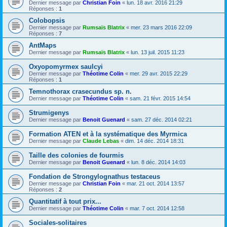
Dernier message par
Christian Foin
«
lun. 18 avr. 2016 21:29
Réponses :
1
Colobopsis
Dernier message par
Rumsaïs Blatrix
«
mer. 23 mars 2016 22:09
Réponses :
7
AntMaps
Dernier message par
Rumsaïs Blatrix
«
lun. 13 juil. 2015 11:23
Oxyopomyrmex saulcyi
Dernier message par
Théotime Colin
«
mer. 29 avr. 2015 22:29
Réponses :
1
Temnothorax crasecundus sp. n.
Dernier message par
Théotime Colin
«
sam. 21 févr. 2015 14:54
Strumigenys
Dernier message par
Benoit Guenard
«
sam. 27 déc. 2014 02:21
Formation ATEN et à la systématique des Myrmica
Dernier message par
Claude Lebas
«
dim. 14 déc. 2014 18:31
Taille des colonies de fourmis
Dernier message par
Benoit Guenard
«
lun. 8 déc. 2014 14:03
Fondation de Strongylognathus testaceus
Dernier message par
Christian Foin
«
mar. 21 oct. 2014 13:57
Réponses :
2
Quantitatif à tout prix...
Dernier message par
Théotime Colin
«
mar. 7 oct. 2014 12:58
Sociales-solitaires