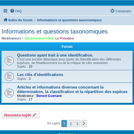
FAQ
Connexion
Index du forum
Informations et questions taxonomiques
Informations et questions taxonomiques
Modérateurs :
Administrateurs Mail
,
Le Président
Forum
Questions ayant trait à une identification.
C'est une section didactique pour parler de l'identification des différentes
espèces, de l'établissement ou de la critique de clés existantes.
Sujets :
10
Les clés d'identifications
Sujets :
3
Articles et informations diverses concernant la
détermination, la classification et la répartition des espèces
Modérateur :
Benoit Guenard
Sujets :
17
Nouveau sujet
1
2
3
Suivante
64 sujets