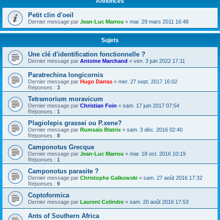
Annonces
Petit clin d'oeil
Dernier message par
Jean-Luc Marrou
«
mar. 29 mars 2011 16:48
Sujets
Une clé d'identification fonctionnelle ?
Dernier message par
Antoine Marchand
«
ven. 3 juin 2022 17:11
Paratrechina longicornis
Dernier message par
Hugo Darras
«
mer. 27 sept. 2017 16:02
Réponses :
3
Tetramorium moravicum
Dernier message par
Christian Foin
«
sam. 17 juin 2017 07:54
Réponses :
1
Plagiolepis grassei ou P.xene?
Dernier message par
Rumsaïs Blatrix
«
sam. 3 déc. 2016 02:40
Réponses :
8
Camponotus Grecque
Dernier message par
Jean-Luc Marrou
«
mar. 18 oct. 2016 10:19
Réponses :
1
Camponotus parasite ?
Dernier message par
Christophe Galkowski
«
sam. 27 août 2016 17:32
Réponses :
9
Coptoformica
Dernier message par
Laurent Colindre
«
sam. 20 août 2016 17:53
Ants of Southern Africa