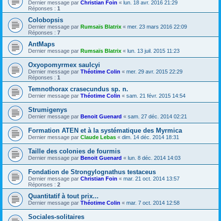
Dernier message par
Christian Foin
«
lun. 18 avr. 2016 21:29
Réponses :
1
Colobopsis
Dernier message par
Rumsaïs Blatrix
«
mer. 23 mars 2016 22:09
Réponses :
7
AntMaps
Dernier message par
Rumsaïs Blatrix
«
lun. 13 juil. 2015 11:23
Oxyopomyrmex saulcyi
Dernier message par
Théotime Colin
«
mer. 29 avr. 2015 22:29
Réponses :
1
Temnothorax crasecundus sp. n.
Dernier message par
Théotime Colin
«
sam. 21 févr. 2015 14:54
Strumigenys
Dernier message par
Benoit Guenard
«
sam. 27 déc. 2014 02:21
Formation ATEN et à la systématique des Myrmica
Dernier message par
Claude Lebas
«
dim. 14 déc. 2014 18:31
Taille des colonies de fourmis
Dernier message par
Benoit Guenard
«
lun. 8 déc. 2014 14:03
Fondation de Strongylognathus testaceus
Dernier message par
Christian Foin
«
mar. 21 oct. 2014 13:57
Réponses :
2
Quantitatif à tout prix...
Dernier message par
Théotime Colin
«
mar. 7 oct. 2014 12:58
Sociales-solitaires