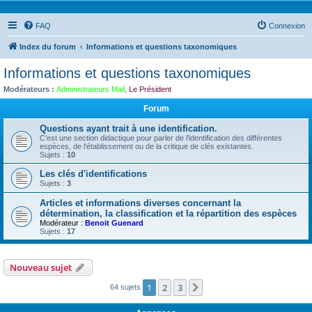
FAQ
Connexion
Index du forum
Informations et questions taxonomiques
Informations et questions taxonomiques
Modérateurs :
Administrateurs Mail
,
Le Président
Forum
Questions ayant trait à une identification.
C'est une section didactique pour parler de l'identification des différentes
espèces, de l'établissement ou de la critique de clés existantes.
Sujets :
10
Les clés d'identifications
Sujets :
3
Articles et informations diverses concernant la
détermination, la classification et la répartition des espèces
Modérateur :
Benoit Guenard
Sujets :
17
Nouveau sujet
1
2
3
Suivante
64 sujets