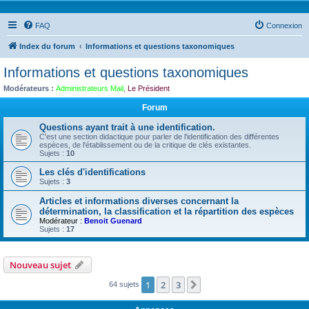
FAQ
Connexion
Index du forum
Informations et questions taxonomiques
Informations et questions taxonomiques
Modérateurs :
Administrateurs Mail
,
Le Président
Forum
Questions ayant trait à une identification.
C'est une section didactique pour parler de l'identification des différentes
espèces, de l'établissement ou de la critique de clés existantes.
Sujets :
10
Les clés d'identifications
Sujets :
3
Articles et informations diverses concernant la
détermination, la classification et la répartition des espèces
Modérateur :
Benoit Guenard
Sujets :
17
Nouveau sujet
1
2
3
Suivante
64 sujets