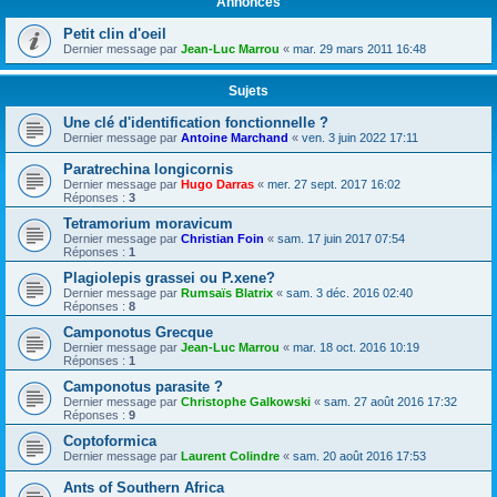
Annonces
Petit clin d'oeil
Dernier message par
Jean-Luc Marrou
«
mar. 29 mars 2011 16:48
Sujets
Une clé d'identification fonctionnelle ?
Dernier message par
Antoine Marchand
«
ven. 3 juin 2022 17:11
Paratrechina longicornis
Dernier message par
Hugo Darras
«
mer. 27 sept. 2017 16:02
Réponses :
3
Tetramorium moravicum
Dernier message par
Christian Foin
«
sam. 17 juin 2017 07:54
Réponses :
1
Plagiolepis grassei ou P.xene?
Dernier message par
Rumsaïs Blatrix
«
sam. 3 déc. 2016 02:40
Réponses :
8
Camponotus Grecque
Dernier message par
Jean-Luc Marrou
«
mar. 18 oct. 2016 10:19
Réponses :
1
Camponotus parasite ?
Dernier message par
Christophe Galkowski
«
sam. 27 août 2016 17:32
Réponses :
9
Coptoformica
Dernier message par
Laurent Colindre
«
sam. 20 août 2016 17:53
Ants of Southern Africa