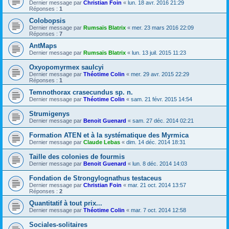
Dernier message par
Christian Foin
«
lun. 18 avr. 2016 21:29
Réponses :
1
Colobopsis
Dernier message par
Rumsaïs Blatrix
«
mer. 23 mars 2016 22:09
Réponses :
7
AntMaps
Dernier message par
Rumsaïs Blatrix
«
lun. 13 juil. 2015 11:23
Oxyopomyrmex saulcyi
Dernier message par
Théotime Colin
«
mer. 29 avr. 2015 22:29
Réponses :
1
Temnothorax crasecundus sp. n.
Dernier message par
Théotime Colin
«
sam. 21 févr. 2015 14:54
Strumigenys
Dernier message par
Benoit Guenard
«
sam. 27 déc. 2014 02:21
Formation ATEN et à la systématique des Myrmica
Dernier message par
Claude Lebas
«
dim. 14 déc. 2014 18:31
Taille des colonies de fourmis
Dernier message par
Benoit Guenard
«
lun. 8 déc. 2014 14:03
Fondation de Strongylognathus testaceus
Dernier message par
Christian Foin
«
mar. 21 oct. 2014 13:57
Réponses :
2
Quantitatif à tout prix...
Dernier message par
Théotime Colin
«
mar. 7 oct. 2014 12:58
Sociales-solitaires