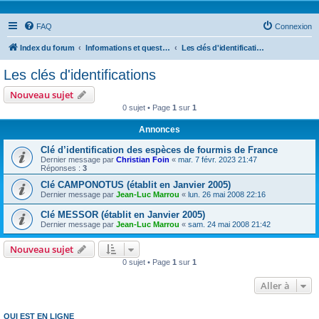
FAQ
Connexion
Index du forum
Informations et questions taxonomiques
Les clés d'identifications
Les clés d'identifications
Nouveau sujet
0 sujet • Page
1
sur
1
Annonces
Clé d’identification des espèces de fourmis de France
Dernier message par
Christian Foin
«
mar. 7 févr. 2023 21:47
Réponses :
3
Clé CAMPONOTUS (établit en Janvier 2005)
Dernier message par
Jean-Luc Marrou
«
lun. 26 mai 2008 22:16
Clé MESSOR (établit en Janvier 2005)
Dernier message par
Jean-Luc Marrou
«
sam. 24 mai 2008 21:42
Nouveau sujet
0 sujet • Page
1
sur
1
Aller à
QUI EST EN LIGNE