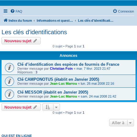
FAQ
Connexion
Index du forum
Informations et questions taxonomiques
Les clés d'identifications
Les clés d'identifications
Nouveau sujet
0 sujet • Page
1
sur
1
Annonces
Clé d’identification des espèces de fourmis de France
Dernier message par
Christian Foin
«
mar. 7 févr. 2023 21:47
Réponses :
3
Clé CAMPONOTUS (établit en Janvier 2005)
Dernier message par
Jean-Luc Marrou
«
lun. 26 mai 2008 22:16
Clé MESSOR (établit en Janvier 2005)
Dernier message par
Jean-Luc Marrou
«
sam. 24 mai 2008 21:42
Nouveau sujet
0 sujet • Page
1
sur
1
Aller à
QUI EST EN LIGNE