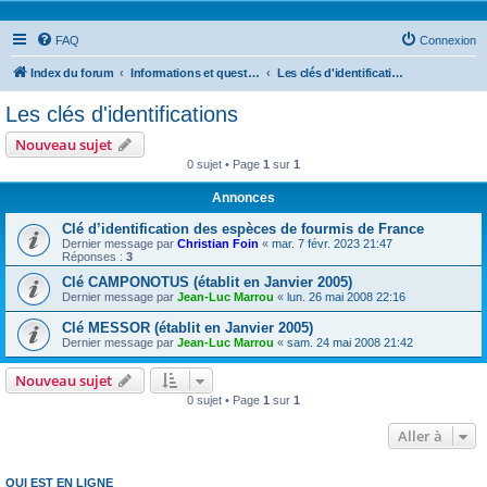
FAQ
Connexion
Index du forum
Informations et questions taxonomiques
Les clés d'identifications
Les clés d'identifications
Nouveau sujet
0 sujet • Page
1
sur
1
Annonces
Clé d’identification des espèces de fourmis de France
Dernier message par
Christian Foin
«
mar. 7 févr. 2023 21:47
Réponses :
3
Clé CAMPONOTUS (établit en Janvier 2005)
Dernier message par
Jean-Luc Marrou
«
lun. 26 mai 2008 22:16
Clé MESSOR (établit en Janvier 2005)
Dernier message par
Jean-Luc Marrou
«
sam. 24 mai 2008 21:42
Nouveau sujet
0 sujet • Page
1
sur
1
Aller à
QUI EST EN LIGNE