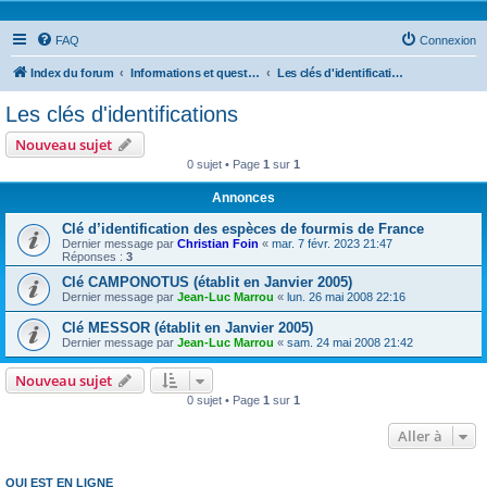
FAQ
Connexion
Index du forum
Informations et questions taxonomiques
Les clés d'identifications
Les clés d'identifications
Nouveau sujet
0 sujet • Page
1
sur
1
Annonces
Clé d’identification des espèces de fourmis de France
Dernier message par
Christian Foin
«
mar. 7 févr. 2023 21:47
Réponses :
3
Clé CAMPONOTUS (établit en Janvier 2005)
Dernier message par
Jean-Luc Marrou
«
lun. 26 mai 2008 22:16
Clé MESSOR (établit en Janvier 2005)
Dernier message par
Jean-Luc Marrou
«
sam. 24 mai 2008 21:42
Nouveau sujet
0 sujet • Page
1
sur
1
Aller à
QUI EST EN LIGNE