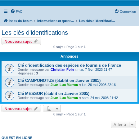
FAQ
Connexion
Index du forum
Informations et questions taxonomiques
Les clés d'identifications
Les clés d'identifications
Nouveau sujet
0 sujet • Page
1
sur
1
Annonces
Clé d’identification des espèces de fourmis de France
Dernier message par
Christian Foin
«
mar. 7 févr. 2023 21:47
Réponses :
3
Clé CAMPONOTUS (établit en Janvier 2005)
Dernier message par
Jean-Luc Marrou
«
lun. 26 mai 2008 22:16
Clé MESSOR (établit en Janvier 2005)
Dernier message par
Jean-Luc Marrou
«
sam. 24 mai 2008 21:42
Nouveau sujet
0 sujet • Page
1
sur
1
Aller à
QUI EST EN LIGNE