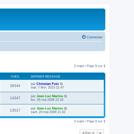
Connexion
0 sujet • Page
1
sur
1
VUES
DERNIER MESSAGE
par
Christian Foin
39344
mar. 7 févr. 2023 21:47
par
Jean-Luc Marrou
14347
lun. 26 mai 2008 22:16
par
Jean-Luc Marrou
13517
sam. 24 mai 2008 21:42
0 sujet • Page
1
sur
1
Aller à