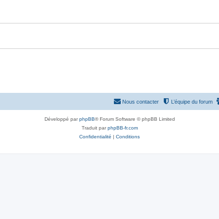
Nous contacter
L’équipe du forum
Développé par
phpBB
® Forum Software © phpBB Limited
Traduit par
phpBB-fr.com
Confidentialité
|
Conditions