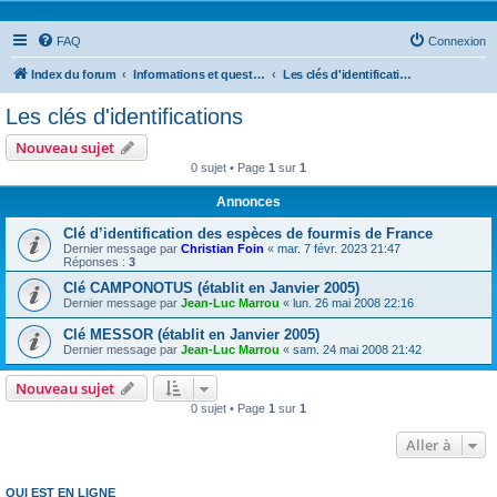
FAQ
Connexion
Index du forum
Informations et questions taxonomiques
Les clés d'identifications
Les clés d'identifications
Nouveau sujet
0 sujet • Page
1
sur
1
Annonces
Clé d’identification des espèces de fourmis de France
Dernier message par
Christian Foin
«
mar. 7 févr. 2023 21:47
Réponses :
3
Clé CAMPONOTUS (établit en Janvier 2005)
Dernier message par
Jean-Luc Marrou
«
lun. 26 mai 2008 22:16
Clé MESSOR (établit en Janvier 2005)
Dernier message par
Jean-Luc Marrou
«
sam. 24 mai 2008 21:42
Nouveau sujet
0 sujet • Page
1
sur
1
Aller à
QUI EST EN LIGNE