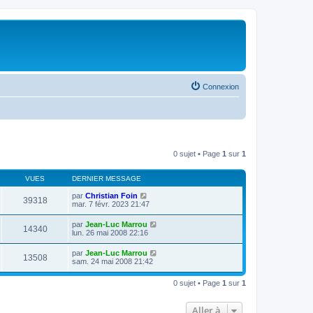
Connexion
0 sujet • Page
1
sur
1
VUES
DERNIER MESSAGE
par
Christian Foin
39318
mar. 7 févr. 2023 21:47
par
Jean-Luc Marrou
14340
lun. 26 mai 2008 22:16
par
Jean-Luc Marrou
13508
sam. 24 mai 2008 21:42
0 sujet • Page
1
sur
1
Aller à