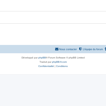
Nous contacter
L’équipe du forum
Développé par
phpBB
® Forum Software © phpBB Limited
Traduit par
phpBB-fr.com
Confidentialité
|
Conditions