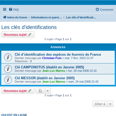
FAQ
Connexion
Index du forum
Informations et questions taxonomiques
Les clés d'identifications
Les clés d'identifications
Nouveau sujet
0 sujet • Page
1
sur
1
Annonces
Clé d’identification des espèces de fourmis de France
Dernier message par
Christian Foin
«
mar. 7 févr. 2023 21:47
Réponses :
3
Clé CAMPONOTUS (établit en Janvier 2005)
Dernier message par
Jean-Luc Marrou
«
lun. 26 mai 2008 22:16
Clé MESSOR (établit en Janvier 2005)
Dernier message par
Jean-Luc Marrou
«
sam. 24 mai 2008 21:42
Nouveau sujet
0 sujet • Page
1
sur
1
Aller à
QUI EST EN LIGNE