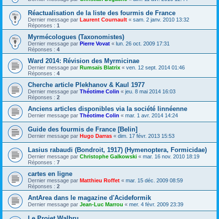
Réactualisation de la liste des fourmis de France
Dernier message par
Laurent Cournault
«
sam. 2 janv. 2010 13:32
Réponses :
1
Myrmécologues (Taxonomistes)
Dernier message par
Pierre Vovat
«
lun. 26 oct. 2009 17:31
Réponses :
4
Ward 2014: Révision des Myrmicinae
Dernier message par
Rumsaïs Blatrix
«
ven. 12 sept. 2014 01:46
Réponses :
4
Cherche article Plekhanov & Kaul 1977
Dernier message par
Théotime Colin
«
jeu. 8 mai 2014 16:03
Réponses :
2
Anciens articles disponibles via la société linnéenne
Dernier message par
Théotime Colin
«
mar. 1 avr. 2014 14:24
Guide des fourmis de France [Belin]
Dernier message par
Hugo Darras
«
dim. 17 févr. 2013 15:53
Lasius rabaudi (Bondroit, 1917) (Hymenoptera, Formicidae)
Dernier message par
Christophe Galkowski
«
mar. 16 nov. 2010 18:19
Réponses :
7
cartes en ligne
Dernier message par
Matthieu Roffet
«
mar. 15 déc. 2009 08:59
Réponses :
2
AntArea dans le magazine d'Acideformik
Dernier message par
Jean-Luc Marrou
«
mer. 4 févr. 2009 23:39
Le Projet Walbru