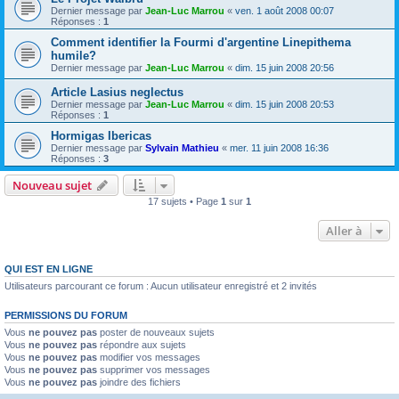
Dernier message par
Jean-Luc Marrou
«
ven. 1 août 2008 00:07
Réponses :
1
Comment identifier la Fourmi d'argentine Linepithema
humile?
Dernier message par
Jean-Luc Marrou
«
dim. 15 juin 2008 20:56
Article Lasius neglectus
Dernier message par
Jean-Luc Marrou
«
dim. 15 juin 2008 20:53
Réponses :
1
Hormigas Ibericas
Dernier message par
Sylvain Mathieu
«
mer. 11 juin 2008 16:36
Réponses :
3
Nouveau sujet
17 sujets • Page
1
sur
1
Aller à
QUI EST EN LIGNE
Utilisateurs parcourant ce forum : Aucun utilisateur enregistré et 2 invités
PERMISSIONS DU FORUM
Vous
ne pouvez pas
poster de nouveaux sujets
Vous
ne pouvez pas
répondre aux sujets
Vous
ne pouvez pas
modifier vos messages
Vous
ne pouvez pas
supprimer vos messages
Vous
ne pouvez pas
joindre des fichiers