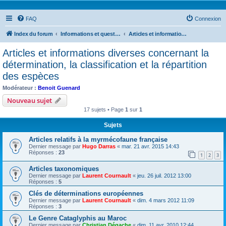
FAQ
Connexion
Index du forum
Informations et questions taxonomiques
Articles et informations diverses concernant la détermination, la classification et la répartition des espèces
Articles et informations diverses concernant la
détermination, la classification et la répartition
des espèces
Modérateur :
Benoit Guenard
Nouveau sujet
17 sujets • Page
1
sur
1
Sujets
Articles relatifs à la myrmécofaune française
Dernier message par
Hugo Darras
«
mar. 21 avr. 2015 14:43
Réponses :
23
1
2
3
Articles taxonomiques
Dernier message par
Laurent Cournault
«
jeu. 26 juil. 2012 13:00
Réponses :
5
Clés de déterminations européennes
Dernier message par
Laurent Cournault
«
dim. 4 mars 2012 11:09
Réponses :
3
Le Genre Cataglyphis au Maroc
Dernier message par
Christian Dégache
«
dim. 11 avr. 2010 12:44