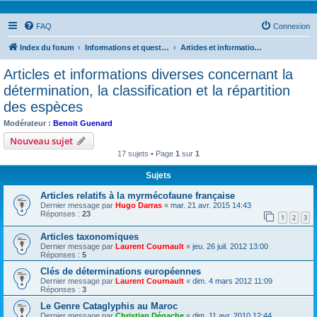
FAQ
Connexion
Index du forum
Informations et questions taxonomiques
Articles et informations diverses concernant la détermination, la classification et la répartition des espèces
Articles et informations diverses concernant la
détermination, la classification et la répartition
des espèces
Modérateur :
Benoit Guenard
Nouveau sujet
17 sujets • Page
1
sur
1
Sujets
Articles relatifs à la myrmécofaune française
Dernier message par
Hugo Darras
«
mar. 21 avr. 2015 14:43
Réponses :
23
1
2
3
Articles taxonomiques
Dernier message par
Laurent Cournault
«
jeu. 26 juil. 2012 13:00
Réponses :
5
Clés de déterminations européennes
Dernier message par
Laurent Cournault
«
dim. 4 mars 2012 11:09
Réponses :
3
Le Genre Cataglyphis au Maroc
Dernier message par
Christian Dégache
«
dim. 11 avr. 2010 12:44