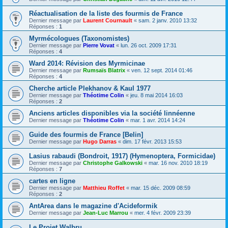
Réactualisation de la liste des fourmis de France
Dernier message par
Laurent Cournault
«
sam. 2 janv. 2010 13:32
Réponses :
1
Myrmécologues (Taxonomistes)
Dernier message par
Pierre Vovat
«
lun. 26 oct. 2009 17:31
Réponses :
4
Ward 2014: Révision des Myrmicinae
Dernier message par
Rumsaïs Blatrix
«
ven. 12 sept. 2014 01:46
Réponses :
4
Cherche article Plekhanov & Kaul 1977
Dernier message par
Théotime Colin
«
jeu. 8 mai 2014 16:03
Réponses :
2
Anciens articles disponibles via la société linnéenne
Dernier message par
Théotime Colin
«
mar. 1 avr. 2014 14:24
Guide des fourmis de France [Belin]
Dernier message par
Hugo Darras
«
dim. 17 févr. 2013 15:53
Lasius rabaudi (Bondroit, 1917) (Hymenoptera, Formicidae)
Dernier message par
Christophe Galkowski
«
mar. 16 nov. 2010 18:19
Réponses :
7
cartes en ligne
Dernier message par
Matthieu Roffet
«
mar. 15 déc. 2009 08:59
Réponses :
2
AntArea dans le magazine d'Acideformik
Dernier message par
Jean-Luc Marrou
«
mer. 4 févr. 2009 23:39
Le Projet Walbru