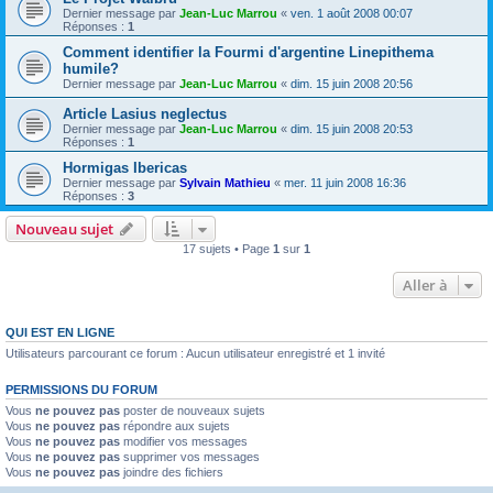
Dernier message par
Jean-Luc Marrou
«
ven. 1 août 2008 00:07
Réponses :
1
Comment identifier la Fourmi d'argentine Linepithema
humile?
Dernier message par
Jean-Luc Marrou
«
dim. 15 juin 2008 20:56
Article Lasius neglectus
Dernier message par
Jean-Luc Marrou
«
dim. 15 juin 2008 20:53
Réponses :
1
Hormigas Ibericas
Dernier message par
Sylvain Mathieu
«
mer. 11 juin 2008 16:36
Réponses :
3
Nouveau sujet
17 sujets • Page
1
sur
1
Aller à
QUI EST EN LIGNE
Utilisateurs parcourant ce forum : Aucun utilisateur enregistré et 1 invité
PERMISSIONS DU FORUM
Vous
ne pouvez pas
poster de nouveaux sujets
Vous
ne pouvez pas
répondre aux sujets
Vous
ne pouvez pas
modifier vos messages
Vous
ne pouvez pas
supprimer vos messages
Vous
ne pouvez pas
joindre des fichiers