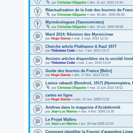
par
Christian Dégache
»
dim. 11 avr. 2010 12:44
Réactualisation de la liste des fourmis de Fran
par
Christian Dégache
»
mer. 30 déc. 2009 08:38
Myrmécologues (Taxonomistes)
par
Christian Dégache
»
dim. 18 oct. 2009 08:58
Ward 2014: Révision des Myrmicinae
par
Hugo Darras
»
mar. 2 sept. 2014 12:10
Cherche article Plekhanov & Kaul 1977
par
Théotime Colin
»
lun. 7 avr. 2014 23:17
Anciens articles disponibles via la société lin
par
Théotime Colin
»
mar. 1 avr. 2014 14:24
Guide des fourmis de France [Belin]
par
Hugo Darras
»
dim. 17 févr. 2013 15:53
Lasius rabaudi (Bondroit, 1917) (Hymenoptera,
par
Christian Dégache
»
mar. 22 juin 2010 18:52
cartes en ligne
par
Hugo Darras
»
sam. 21 nov. 2009 21:51
AntArea dans le magazine d'Acideformik
par
Jean-Luc Marrou
»
mer. 4 févr. 2009 23:39
Le Projet Walbru
par
Jean-Luc Marrou
»
lun. 26 mai 2008 22:43
Comment identifier la Fourmi d'argentine Line