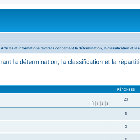
Articles et informations diverses concernant la détermination, la classification et la 
ant la détermination, la classification et la répart
RÉPONSES
23
1
2
3
5
3
0