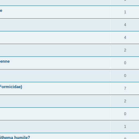
ce
1
4
4
2
néenne
0
0
 Formicidae)
7
2
0
1
pithema humile?