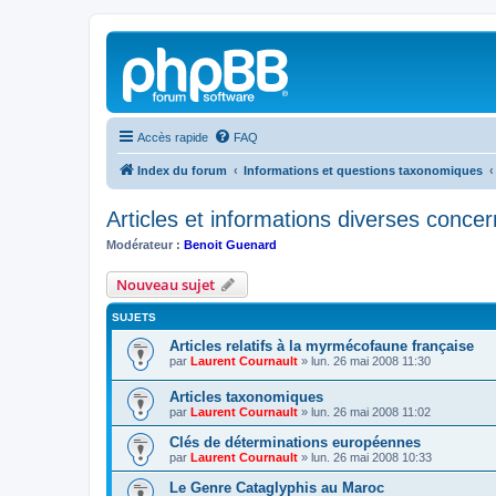
Accès rapide
FAQ
Index du forum
Informations et questions taxonomiques
Articles et informations diverses concern
Modérateur :
Benoit Guenard
Nouveau sujet
SUJETS
Articles relatifs à la myrmécofaune française
par
Laurent Cournault
»
lun. 26 mai 2008 11:30
Articles taxonomiques
par
Laurent Cournault
»
lun. 26 mai 2008 11:02
Clés de déterminations européennes
par
Laurent Cournault
»
lun. 26 mai 2008 10:33
Le Genre Cataglyphis au Maroc