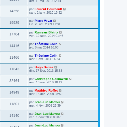
dim. 11 avr. 2010 12:44
par
Laurent Cournault
14358
sam. 2 janv. 2010 13:32
par
Pierre Vovat
19929
lun. 26 oct. 2009 17:31
par
Rumsaïs Blatrix
17704
ven. 12 sept. 2014 01:46
par
Théotime Colin
14416
jeu. 8 mai 2014 16:03
par
Théotime Colin
11466
mar. 1 avr. 2014 14:24
par
Hugo Darras
11643
dim. 17 févr. 2013 15:53
par
Christophe Galkowski
32464
mar. 16 nov. 2010 18:19
par
Matthieu Roffet
14949
mar. 15 déc. 2009 08:59
par
Jean-Luc Marrou
11801
mer. 4 févr. 2009 23:39
par
Jean-Luc Marrou
14140
ven. 1 août 2008 00:07
par
Jean-Luc Marrou