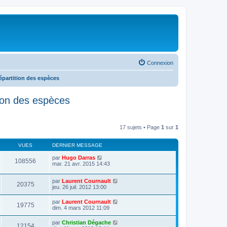
Connexion
répartition des espèces
ition des espèces
17 sujets • Page
1
sur
1
VUES
DERNIER MESSAGE
par
Hugo Darras
108556
mar. 21 avr. 2015 14:43
par
Laurent Cournault
20375
jeu. 26 juil. 2012 13:00
par
Laurent Cournault
19775
dim. 4 mars 2012 11:09
par
Christian Dégache
12154