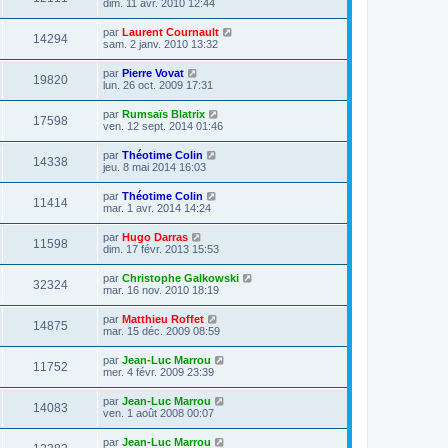
dim. 11 avr. 2010 12:44
par
Laurent Cournault
14294
sam. 2 janv. 2010 13:32
par
Pierre Vovat
19820
lun. 26 oct. 2009 17:31
par
Rumsaïs Blatrix
17598
ven. 12 sept. 2014 01:46
par
Théotime Colin
14338
jeu. 8 mai 2014 16:03
par
Théotime Colin
11414
mar. 1 avr. 2014 14:24
par
Hugo Darras
11598
dim. 17 févr. 2013 15:53
par
Christophe Galkowski
32324
mar. 16 nov. 2010 18:19
par
Matthieu Roffet
14875
mar. 15 déc. 2009 08:59
par
Jean-Luc Marrou
11752
mer. 4 févr. 2009 23:39
par
Jean-Luc Marrou
14083
ven. 1 août 2008 00:07
par
Jean-Luc Marrou