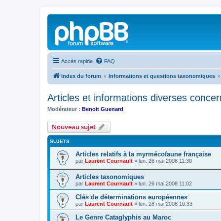
Accès rapide
FAQ
Index du forum
Informations et questions taxonomiques
Articles et informations diverses concern
Modérateur :
Benoit Guenard
Nouveau sujet
SUJETS
Articles relatifs à la myrmécofaune française
par
Laurent Cournault
»
lun. 26 mai 2008 11:30
Articles taxonomiques
par
Laurent Cournault
»
lun. 26 mai 2008 11:02
Clés de déterminations européennes
par
Laurent Cournault
»
lun. 26 mai 2008 10:33
Le Genre Cataglyphis au Maroc