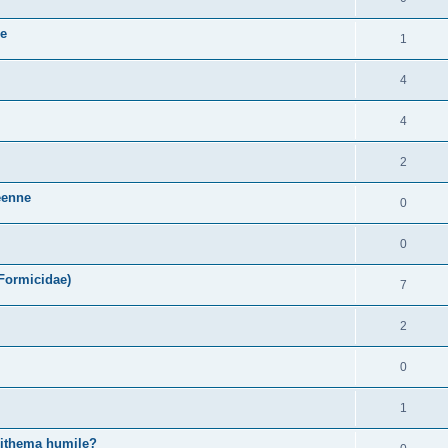
ce
1
4
4
2
néenne
0
0
 Formicidae)
7
2
0
1
pithema humile?