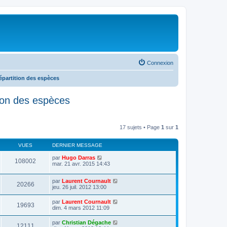
Connexion
répartition des espèces
ition des espèces
17 sujets • Page
1
sur
1
VUES
DERNIER MESSAGE
par
Hugo Darras
108002
mar. 21 avr. 2015 14:43
par
Laurent Cournault
20266
jeu. 26 juil. 2012 13:00
par
Laurent Cournault
19693
dim. 4 mars 2012 11:09
par
Christian Dégache
12111