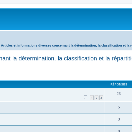
Articles et informations diverses concernant la détermination, la classification et la 
ant la détermination, la classification et la répart
RÉPONSES
23
1
2
3
5
3
0