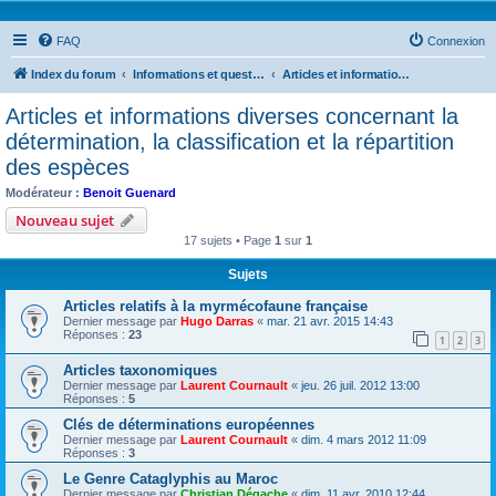
FAQ
Connexion
Index du forum
Informations et questions taxonomiques
Articles et informations diverses concernant la détermination, la classification et la répartition des espèces
Articles et informations diverses concernant la
détermination, la classification et la répartition
des espèces
Modérateur :
Benoit Guenard
Nouveau sujet
17 sujets • Page
1
sur
1
Sujets
Articles relatifs à la myrmécofaune française
Dernier message par
Hugo Darras
«
mar. 21 avr. 2015 14:43
Réponses :
23
1
2
3
Articles taxonomiques
Dernier message par
Laurent Cournault
«
jeu. 26 juil. 2012 13:00
Réponses :
5
Clés de déterminations européennes
Dernier message par
Laurent Cournault
«
dim. 4 mars 2012 11:09
Réponses :
3
Le Genre Cataglyphis au Maroc
Dernier message par
Christian Dégache
«
dim. 11 avr. 2010 12:44