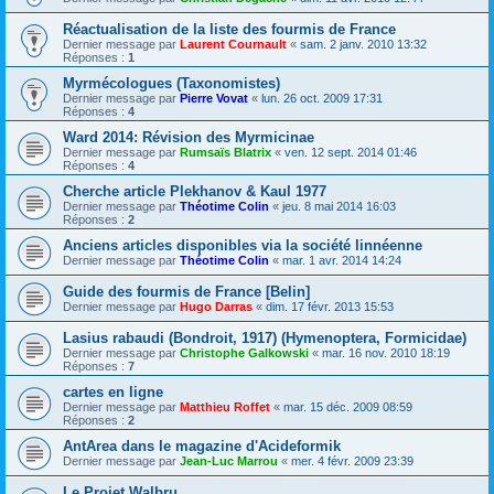
Réactualisation de la liste des fourmis de France
Dernier message par
Laurent Cournault
«
sam. 2 janv. 2010 13:32
Réponses :
1
Myrmécologues (Taxonomistes)
Dernier message par
Pierre Vovat
«
lun. 26 oct. 2009 17:31
Réponses :
4
Ward 2014: Révision des Myrmicinae
Dernier message par
Rumsaïs Blatrix
«
ven. 12 sept. 2014 01:46
Réponses :
4
Cherche article Plekhanov & Kaul 1977
Dernier message par
Théotime Colin
«
jeu. 8 mai 2014 16:03
Réponses :
2
Anciens articles disponibles via la société linnéenne
Dernier message par
Théotime Colin
«
mar. 1 avr. 2014 14:24
Guide des fourmis de France [Belin]
Dernier message par
Hugo Darras
«
dim. 17 févr. 2013 15:53
Lasius rabaudi (Bondroit, 1917) (Hymenoptera, Formicidae)
Dernier message par
Christophe Galkowski
«
mar. 16 nov. 2010 18:19
Réponses :
7
cartes en ligne
Dernier message par
Matthieu Roffet
«
mar. 15 déc. 2009 08:59
Réponses :
2
AntArea dans le magazine d'Acideformik
Dernier message par
Jean-Luc Marrou
«
mer. 4 févr. 2009 23:39
Le Projet Walbru