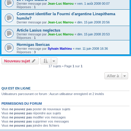
Dernier message par
Jean-Luc Marrou
«
ven. 1 août 2008 00:07
Réponses :
1
Comment identifier la Fourmi d'argentine Linepithema
humile?
Dernier message par
Jean-Luc Marrou
«
dim. 15 juin 2008 20:56
Article Lasius neglectus
Dernier message par
Jean-Luc Marrou
«
dim. 15 juin 2008 20:53
Réponses :
1
Hormigas Ibericas
Dernier message par
Sylvain Mathieu
«
mer. 11 juin 2008 16:36
Réponses :
3
Nouveau sujet
17 sujets • Page
1
sur
1
Aller à
QUI EST EN LIGNE
Utilisateurs parcourant ce forum : Aucun utilisateur enregistré et 2 invités
PERMISSIONS DU FORUM
Vous
ne pouvez pas
poster de nouveaux sujets
Vous
ne pouvez pas
répondre aux sujets
Vous
ne pouvez pas
modifier vos messages
Vous
ne pouvez pas
supprimer vos messages
Vous
ne pouvez pas
joindre des fichiers