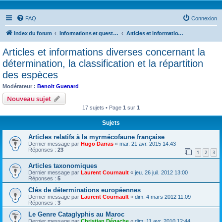
FAQ
Connexion
Index du forum
Informations et questions taxonomiques
Articles et informations diverses concernant la détermination, la classification et la répartition des espèces
Articles et informations diverses concernant la
détermination, la classification et la répartition
des espèces
Modérateur :
Benoit Guenard
Nouveau sujet
17 sujets • Page
1
sur
1
Sujets
Articles relatifs à la myrmécofaune française
Dernier message par
Hugo Darras
«
mar. 21 avr. 2015 14:43
Réponses :
23
1
2
3
Articles taxonomiques
Dernier message par
Laurent Cournault
«
jeu. 26 juil. 2012 13:00
Réponses :
5
Clés de déterminations européennes
Dernier message par
Laurent Cournault
«
dim. 4 mars 2012 11:09
Réponses :
3
Le Genre Cataglyphis au Maroc
Dernier message par
Christian Dégache
«
dim. 11 avr. 2010 12:44