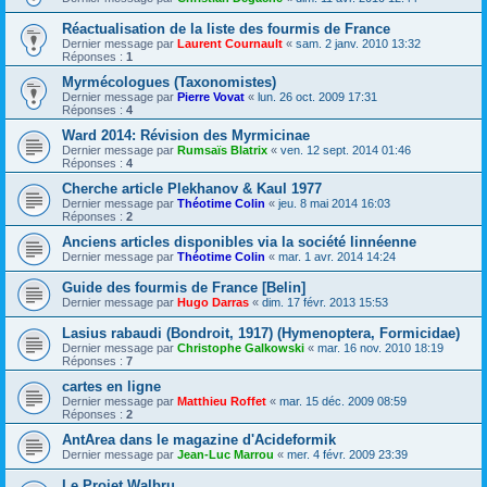
Réactualisation de la liste des fourmis de France
Dernier message par
Laurent Cournault
«
sam. 2 janv. 2010 13:32
Réponses :
1
Myrmécologues (Taxonomistes)
Dernier message par
Pierre Vovat
«
lun. 26 oct. 2009 17:31
Réponses :
4
Ward 2014: Révision des Myrmicinae
Dernier message par
Rumsaïs Blatrix
«
ven. 12 sept. 2014 01:46
Réponses :
4
Cherche article Plekhanov & Kaul 1977
Dernier message par
Théotime Colin
«
jeu. 8 mai 2014 16:03
Réponses :
2
Anciens articles disponibles via la société linnéenne
Dernier message par
Théotime Colin
«
mar. 1 avr. 2014 14:24
Guide des fourmis de France [Belin]
Dernier message par
Hugo Darras
«
dim. 17 févr. 2013 15:53
Lasius rabaudi (Bondroit, 1917) (Hymenoptera, Formicidae)
Dernier message par
Christophe Galkowski
«
mar. 16 nov. 2010 18:19
Réponses :
7
cartes en ligne
Dernier message par
Matthieu Roffet
«
mar. 15 déc. 2009 08:59
Réponses :
2
AntArea dans le magazine d'Acideformik
Dernier message par
Jean-Luc Marrou
«
mer. 4 févr. 2009 23:39
Le Projet Walbru