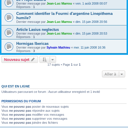
Dernier message par
Jean-Luc Marrou
«
ven. 1 août 2008 00:07
Réponses :
1
Comment identifier la Fourmi d'argentine Linepithema
humile?
Dernier message par
Jean-Luc Marrou
«
dim. 15 juin 2008 20:56
Article Lasius neglectus
Dernier message par
Jean-Luc Marrou
«
dim. 15 juin 2008 20:53
Réponses :
1
Hormigas Ibericas
Dernier message par
Sylvain Mathieu
«
mer. 11 juin 2008 16:36
Réponses :
3
Nouveau sujet
17 sujets • Page
1
sur
1
Aller à
QUI EST EN LIGNE
Utilisateurs parcourant ce forum : Aucun utilisateur enregistré et 1 invité
PERMISSIONS DU FORUM
Vous
ne pouvez pas
poster de nouveaux sujets
Vous
ne pouvez pas
répondre aux sujets
Vous
ne pouvez pas
modifier vos messages
Vous
ne pouvez pas
supprimer vos messages
Vous
ne pouvez pas
joindre des fichiers