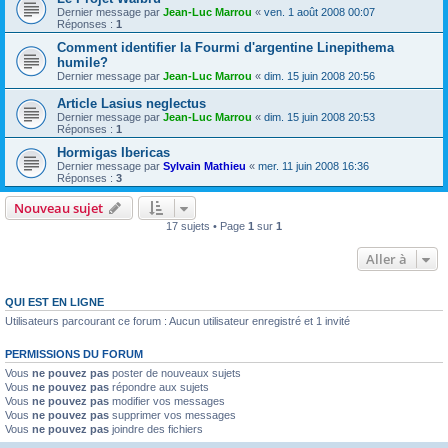
Dernier message par
Jean-Luc Marrou
«
ven. 1 août 2008 00:07
Réponses :
1
Comment identifier la Fourmi d'argentine Linepithema
humile?
Dernier message par
Jean-Luc Marrou
«
dim. 15 juin 2008 20:56
Article Lasius neglectus
Dernier message par
Jean-Luc Marrou
«
dim. 15 juin 2008 20:53
Réponses :
1
Hormigas Ibericas
Dernier message par
Sylvain Mathieu
«
mer. 11 juin 2008 16:36
Réponses :
3
Nouveau sujet
17 sujets • Page
1
sur
1
Aller à
QUI EST EN LIGNE
Utilisateurs parcourant ce forum : Aucun utilisateur enregistré et 1 invité
PERMISSIONS DU FORUM
Vous
ne pouvez pas
poster de nouveaux sujets
Vous
ne pouvez pas
répondre aux sujets
Vous
ne pouvez pas
modifier vos messages
Vous
ne pouvez pas
supprimer vos messages
Vous
ne pouvez pas
joindre des fichiers