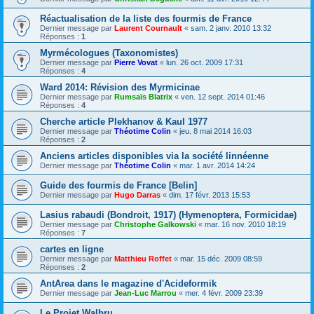
Réactualisation de la liste des fourmis de France
Dernier message par
Laurent Cournault
«
sam. 2 janv. 2010 13:32
Réponses :
1
Myrmécologues (Taxonomistes)
Dernier message par
Pierre Vovat
«
lun. 26 oct. 2009 17:31
Réponses :
4
Ward 2014: Révision des Myrmicinae
Dernier message par
Rumsaïs Blatrix
«
ven. 12 sept. 2014 01:46
Réponses :
4
Cherche article Plekhanov & Kaul 1977
Dernier message par
Théotime Colin
«
jeu. 8 mai 2014 16:03
Réponses :
2
Anciens articles disponibles via la société linnéenne
Dernier message par
Théotime Colin
«
mar. 1 avr. 2014 14:24
Guide des fourmis de France [Belin]
Dernier message par
Hugo Darras
«
dim. 17 févr. 2013 15:53
Lasius rabaudi (Bondroit, 1917) (Hymenoptera, Formicidae)
Dernier message par
Christophe Galkowski
«
mar. 16 nov. 2010 18:19
Réponses :
7
cartes en ligne
Dernier message par
Matthieu Roffet
«
mar. 15 déc. 2009 08:59
Réponses :
2
AntArea dans le magazine d'Acideformik
Dernier message par
Jean-Luc Marrou
«
mer. 4 févr. 2009 23:39
Le Projet Walbru