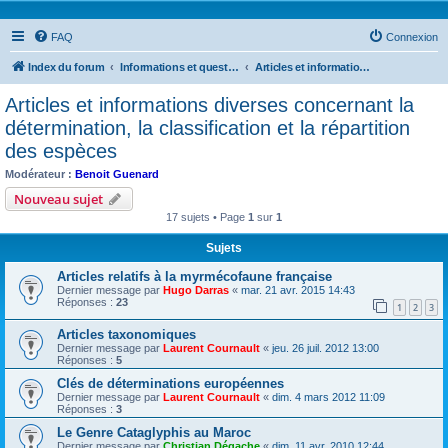
FAQ
Connexion
Index du forum
Informations et questions taxonomiques
Articles et informations diverses concernant la détermination, la classification et la répartition des espèces
Articles et informations diverses concernant la
détermination, la classification et la répartition
des espèces
Modérateur :
Benoit Guenard
Nouveau sujet
17 sujets • Page
1
sur
1
Sujets
Articles relatifs à la myrmécofaune française
Dernier message par
Hugo Darras
«
mar. 21 avr. 2015 14:43
Réponses :
23
1
2
3
Articles taxonomiques
Dernier message par
Laurent Cournault
«
jeu. 26 juil. 2012 13:00
Réponses :
5
Clés de déterminations européennes
Dernier message par
Laurent Cournault
«
dim. 4 mars 2012 11:09
Réponses :
3
Le Genre Cataglyphis au Maroc
Dernier message par
Christian Dégache
«
dim. 11 avr. 2010 12:44