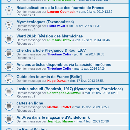
Réactualisation de la liste des fourmis de France
Dernier message par
Laurent Cournault
«
sam. 2 janv. 2010 13:32
Réponses :
1
Myrmécologues (Taxonomistes)
Dernier message par
Pierre Vovat
«
lun. 26 oct. 2009 17:31
Réponses :
4
Ward 2014: Révision des Myrmicinae
Dernier message par
Rumsaïs Blatrix
«
ven. 12 sept. 2014 01:46
Réponses :
4
Cherche article Plekhanov & Kaul 1977
Dernier message par
Théotime Colin
«
jeu. 8 mai 2014 16:03
Réponses :
2
Anciens articles disponibles via la société linnéenne
Dernier message par
Théotime Colin
«
mar. 1 avr. 2014 14:24
Guide des fourmis de France [Belin]
Dernier message par
Hugo Darras
«
dim. 17 févr. 2013 15:53
Lasius rabaudi (Bondroit, 1917) (Hymenoptera, Formicidae)
Dernier message par
Christophe Galkowski
«
mar. 16 nov. 2010 18:19
Réponses :
7
cartes en ligne
Dernier message par
Matthieu Roffet
«
mar. 15 déc. 2009 08:59
Réponses :
2
AntArea dans le magazine d'Acideformik
Dernier message par
Jean-Luc Marrou
«
mer. 4 févr. 2009 23:39
Le Projet Walbru