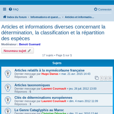
FAQ
Connexion
Index du forum
Informations et questions taxonomiques
Articles et informations diverses concernant la détermination, la classification et la répartition des espèces
Articles et informations diverses concernant la
détermination, la classification et la répartition
des espèces
Modérateur :
Benoit Guenard
Nouveau sujet
17 sujets • Page
1
sur
1
Sujets
Articles relatifs à la myrmécofaune française
Dernier message par
Hugo Darras
«
mar. 21 avr. 2015 14:43
Réponses :
23
1
2
3
Articles taxonomiques
Dernier message par
Laurent Cournault
«
jeu. 26 juil. 2012 13:00
Réponses :
5
Clés de déterminations européennes
Dernier message par
Laurent Cournault
«
dim. 4 mars 2012 11:09
Réponses :
3
Le Genre Cataglyphis au Maroc
Dernier message par
Christian Dégache
«
dim. 11 avr. 2010 12:44