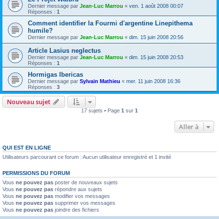
Dernier message par
Jean-Luc Marrou
«
ven. 1 août 2008 00:07
Réponses :
1
Comment identifier la Fourmi d'argentine Linepithema
humile?
Dernier message par
Jean-Luc Marrou
«
dim. 15 juin 2008 20:56
Article Lasius neglectus
Dernier message par
Jean-Luc Marrou
«
dim. 15 juin 2008 20:53
Réponses :
1
Hormigas Ibericas
Dernier message par
Sylvain Mathieu
«
mer. 11 juin 2008 16:36
Réponses :
3
Nouveau sujet
17 sujets • Page
1
sur
1
Aller à
QUI EST EN LIGNE
Utilisateurs parcourant ce forum : Aucun utilisateur enregistré et 1 invité
PERMISSIONS DU FORUM
Vous
ne pouvez pas
poster de nouveaux sujets
Vous
ne pouvez pas
répondre aux sujets
Vous
ne pouvez pas
modifier vos messages
Vous
ne pouvez pas
supprimer vos messages
Vous
ne pouvez pas
joindre des fichiers