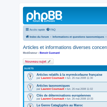
Accès rapide
FAQ
Index du forum
Informations et questions taxonomiques
Articles et informations diverses concern
Modérateur :
Benoit Guenard
Nouveau sujet
SUJETS
Articles relatifs à la myrmécofaune française
par
Laurent Cournault
»
lun. 26 mai 2008 11:30
Articles taxonomiques
par
Laurent Cournault
»
lun. 26 mai 2008 11:02
Clés de déterminations européennes
par
Laurent Cournault
»
lun. 26 mai 2008 10:33
Le Genre Cataglyphis au Maroc