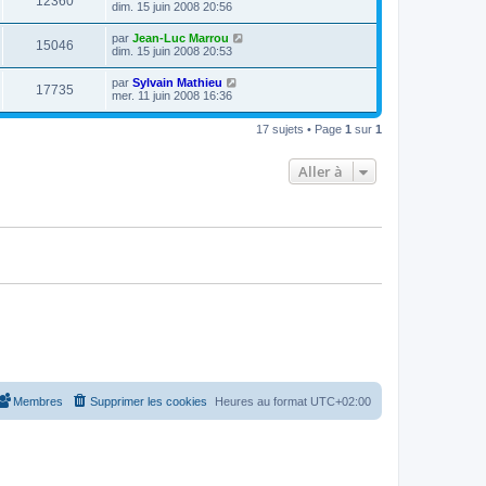
12360
dim. 15 juin 2008 20:56
par
Jean-Luc Marrou
15046
dim. 15 juin 2008 20:53
par
Sylvain Mathieu
17735
mer. 11 juin 2008 16:36
17 sujets • Page
1
sur
1
Aller à
Membres
Supprimer les cookies
Heures au format
UTC+02:00