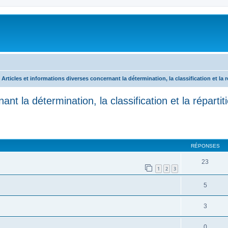
Articles et informations diverses concernant la détermination, la classification et la 
ant la détermination, la classification et la répart
RÉPONSES
23
1
2
3
5
3
0