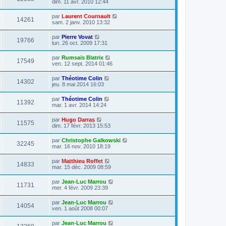
dim. 11 avr. 2010 12:44
par
Laurent Cournault
14261
sam. 2 janv. 2010 13:32
par
Pierre Vovat
19766
lun. 26 oct. 2009 17:31
par
Rumsaïs Blatrix
17549
ven. 12 sept. 2014 01:46
par
Théotime Colin
14302
jeu. 8 mai 2014 16:03
par
Théotime Colin
11392
mar. 1 avr. 2014 14:24
par
Hugo Darras
11575
dim. 17 févr. 2013 15:53
par
Christophe Galkowski
32245
mar. 16 nov. 2010 18:19
par
Matthieu Roffet
14833
mar. 15 déc. 2009 08:59
par
Jean-Luc Marrou
11731
mer. 4 févr. 2009 23:39
par
Jean-Luc Marrou
14054
ven. 1 août 2008 00:07
par
Jean-Luc Marrou