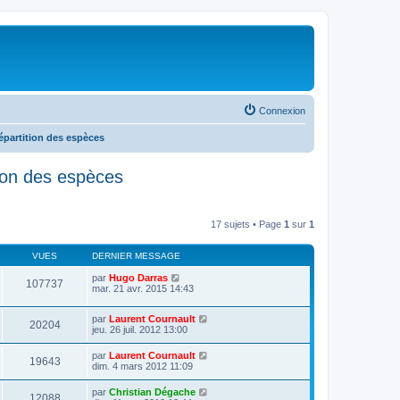
Connexion
répartition des espèces
ition des espèces
17 sujets • Page
1
sur
1
VUES
DERNIER MESSAGE
par
Hugo Darras
107737
mar. 21 avr. 2015 14:43
par
Laurent Cournault
20204
jeu. 26 juil. 2012 13:00
par
Laurent Cournault
19643
dim. 4 mars 2012 11:09
par
Christian Dégache
12088