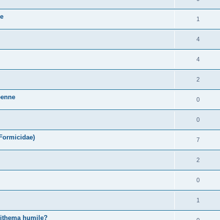
ce
1
4
4
2
néenne
0
0
 Formicidae)
7
2
0
1
pithema humile?