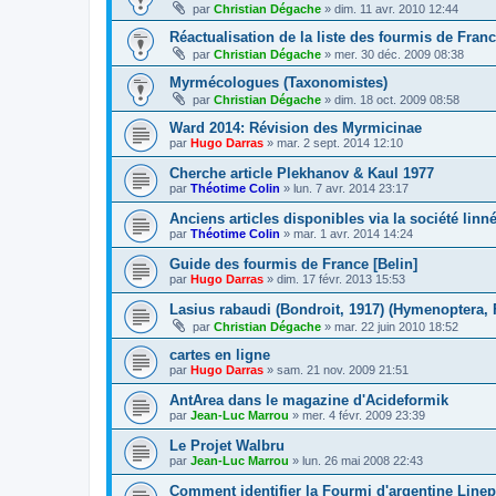
par
Christian Dégache
»
dim. 11 avr. 2010 12:44
Réactualisation de la liste des fourmis de Fran
par
Christian Dégache
»
mer. 30 déc. 2009 08:38
Myrmécologues (Taxonomistes)
par
Christian Dégache
»
dim. 18 oct. 2009 08:58
Ward 2014: Révision des Myrmicinae
par
Hugo Darras
»
mar. 2 sept. 2014 12:10
Cherche article Plekhanov & Kaul 1977
par
Théotime Colin
»
lun. 7 avr. 2014 23:17
Anciens articles disponibles via la société lin
par
Théotime Colin
»
mar. 1 avr. 2014 14:24
Guide des fourmis de France [Belin]
par
Hugo Darras
»
dim. 17 févr. 2013 15:53
Lasius rabaudi (Bondroit, 1917) (Hymenoptera,
par
Christian Dégache
»
mar. 22 juin 2010 18:52
cartes en ligne
par
Hugo Darras
»
sam. 21 nov. 2009 21:51
AntArea dans le magazine d'Acideformik
par
Jean-Luc Marrou
»
mer. 4 févr. 2009 23:39
Le Projet Walbru
par
Jean-Luc Marrou
»
lun. 26 mai 2008 22:43
Comment identifier la Fourmi d'argentine Line