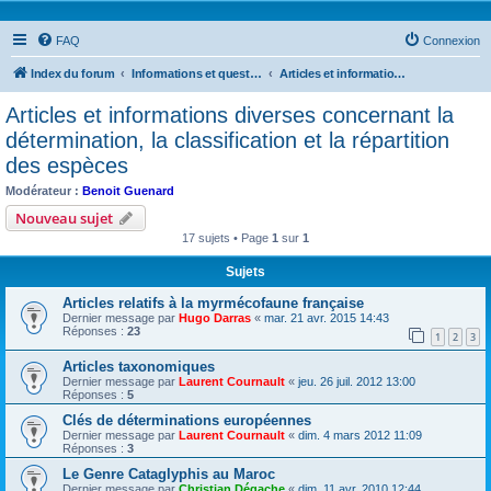
FAQ
Connexion
Index du forum
Informations et questions taxonomiques
Articles et informations diverses concernant la détermination, la classification et la répartition des espèces
Articles et informations diverses concernant la
détermination, la classification et la répartition
des espèces
Modérateur :
Benoit Guenard
Nouveau sujet
17 sujets • Page
1
sur
1
Sujets
Articles relatifs à la myrmécofaune française
Dernier message par
Hugo Darras
«
mar. 21 avr. 2015 14:43
Réponses :
23
1
2
3
Articles taxonomiques
Dernier message par
Laurent Cournault
«
jeu. 26 juil. 2012 13:00
Réponses :
5
Clés de déterminations européennes
Dernier message par
Laurent Cournault
«
dim. 4 mars 2012 11:09
Réponses :
3
Le Genre Cataglyphis au Maroc
Dernier message par
Christian Dégache
«
dim. 11 avr. 2010 12:44