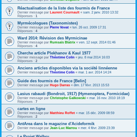
Réactualisation de la liste des fourmis de France
Dernier message par
Laurent Cournault
«
sam. 2 janv. 2010 13:32
Réponses :
1
Myrmécologues (Taxonomistes)
Dernier message par
Pierre Vovat
«
lun. 26 oct. 2009 17:31
Réponses :
4
Ward 2014: Révision des Myrmicinae
Dernier message par
Rumsaïs Blatrix
«
ven. 12 sept. 2014 01:46
Réponses :
4
Cherche article Plekhanov & Kaul 1977
Dernier message par
Théotime Colin
«
jeu. 8 mai 2014 16:03
Réponses :
2
Anciens articles disponibles via la société linnéenne
Dernier message par
Théotime Colin
«
mar. 1 avr. 2014 14:24
Guide des fourmis de France [Belin]
Dernier message par
Hugo Darras
«
dim. 17 févr. 2013 15:53
Lasius rabaudi (Bondroit, 1917) (Hymenoptera, Formicidae)
Dernier message par
Christophe Galkowski
«
mar. 16 nov. 2010 18:19
Réponses :
7
cartes en ligne
Dernier message par
Matthieu Roffet
«
mar. 15 déc. 2009 08:59
Réponses :
2
AntArea dans le magazine d'Acideformik
Dernier message par
Jean-Luc Marrou
«
mer. 4 févr. 2009 23:39
Le Projet Walbru