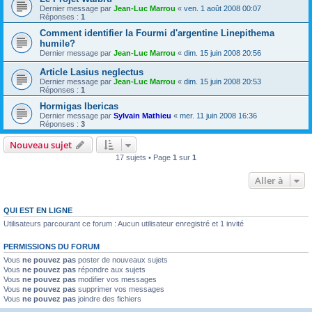
Dernier message par
Jean-Luc Marrou
«
ven. 1 août 2008 00:07
Réponses :
1
Comment identifier la Fourmi d'argentine Linepithema
humile?
Dernier message par
Jean-Luc Marrou
«
dim. 15 juin 2008 20:56
Article Lasius neglectus
Dernier message par
Jean-Luc Marrou
«
dim. 15 juin 2008 20:53
Réponses :
1
Hormigas Ibericas
Dernier message par
Sylvain Mathieu
«
mer. 11 juin 2008 16:36
Réponses :
3
Nouveau sujet
17 sujets • Page
1
sur
1
Aller à
QUI EST EN LIGNE
Utilisateurs parcourant ce forum : Aucun utilisateur enregistré et 1 invité
PERMISSIONS DU FORUM
Vous
ne pouvez pas
poster de nouveaux sujets
Vous
ne pouvez pas
répondre aux sujets
Vous
ne pouvez pas
modifier vos messages
Vous
ne pouvez pas
supprimer vos messages
Vous
ne pouvez pas
joindre des fichiers