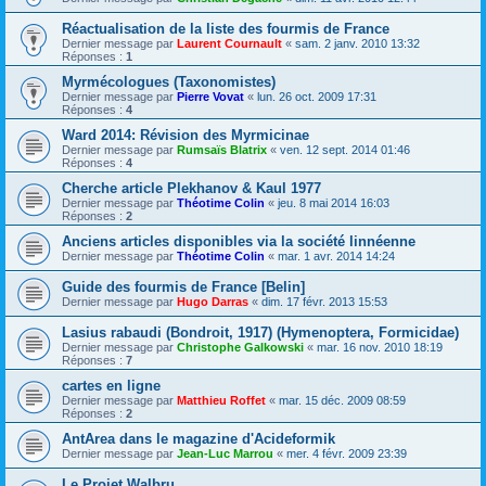
Réactualisation de la liste des fourmis de France
Dernier message par
Laurent Cournault
«
sam. 2 janv. 2010 13:32
Réponses :
1
Myrmécologues (Taxonomistes)
Dernier message par
Pierre Vovat
«
lun. 26 oct. 2009 17:31
Réponses :
4
Ward 2014: Révision des Myrmicinae
Dernier message par
Rumsaïs Blatrix
«
ven. 12 sept. 2014 01:46
Réponses :
4
Cherche article Plekhanov & Kaul 1977
Dernier message par
Théotime Colin
«
jeu. 8 mai 2014 16:03
Réponses :
2
Anciens articles disponibles via la société linnéenne
Dernier message par
Théotime Colin
«
mar. 1 avr. 2014 14:24
Guide des fourmis de France [Belin]
Dernier message par
Hugo Darras
«
dim. 17 févr. 2013 15:53
Lasius rabaudi (Bondroit, 1917) (Hymenoptera, Formicidae)
Dernier message par
Christophe Galkowski
«
mar. 16 nov. 2010 18:19
Réponses :
7
cartes en ligne
Dernier message par
Matthieu Roffet
«
mar. 15 déc. 2009 08:59
Réponses :
2
AntArea dans le magazine d'Acideformik
Dernier message par
Jean-Luc Marrou
«
mer. 4 févr. 2009 23:39
Le Projet Walbru