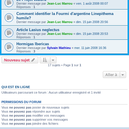
Dernier message par
Jean-Luc Marrou
«
ven. 1 août 2008 00:07
Réponses :
1
Comment identifier la Fourmi d'argentine Linepithema
humile?
Dernier message par
Jean-Luc Marrou
«
dim. 15 juin 2008 20:56
Article Lasius neglectus
Dernier message par
Jean-Luc Marrou
«
dim. 15 juin 2008 20:53
Réponses :
1
Hormigas Ibericas
Dernier message par
Sylvain Mathieu
«
mer. 11 juin 2008 16:36
Réponses :
3
Nouveau sujet
17 sujets • Page
1
sur
1
Aller à
QUI EST EN LIGNE
Utilisateurs parcourant ce forum : Aucun utilisateur enregistré et 1 invité
PERMISSIONS DU FORUM
Vous
ne pouvez pas
poster de nouveaux sujets
Vous
ne pouvez pas
répondre aux sujets
Vous
ne pouvez pas
modifier vos messages
Vous
ne pouvez pas
supprimer vos messages
Vous
ne pouvez pas
joindre des fichiers