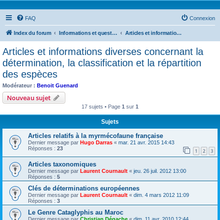
FAQ
Connexion
Index du forum
Informations et questions taxonomiques
Articles et informations diverses concernant la détermination, la classification et la répartition des espèces
Articles et informations diverses concernant la
détermination, la classification et la répartition
des espèces
Modérateur :
Benoit Guenard
Nouveau sujet
17 sujets • Page
1
sur
1
Sujets
Articles relatifs à la myrmécofaune française
Dernier message par
Hugo Darras
«
mar. 21 avr. 2015 14:43
Réponses :
23
1
2
3
Articles taxonomiques
Dernier message par
Laurent Cournault
«
jeu. 26 juil. 2012 13:00
Réponses :
5
Clés de déterminations européennes
Dernier message par
Laurent Cournault
«
dim. 4 mars 2012 11:09
Réponses :
3
Le Genre Cataglyphis au Maroc
Dernier message par
Christian Dégache
«
dim. 11 avr. 2010 12:44