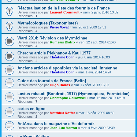
Réactualisation de la liste des fourmis de France
Dernier message par
Laurent Cournault
«
sam. 2 janv. 2010 13:32
Réponses :
1
Myrmécologues (Taxonomistes)
Dernier message par
Pierre Vovat
«
lun. 26 oct. 2009 17:31
Réponses :
4
Ward 2014: Révision des Myrmicinae
Dernier message par
Rumsaïs Blatrix
«
ven. 12 sept. 2014 01:46
Réponses :
4
Cherche article Plekhanov & Kaul 1977
Dernier message par
Théotime Colin
«
jeu. 8 mai 2014 16:03
Réponses :
2
Anciens articles disponibles via la société linnéenne
Dernier message par
Théotime Colin
«
mar. 1 avr. 2014 14:24
Guide des fourmis de France [Belin]
Dernier message par
Hugo Darras
«
dim. 17 févr. 2013 15:53
Lasius rabaudi (Bondroit, 1917) (Hymenoptera, Formicidae)
Dernier message par
Christophe Galkowski
«
mar. 16 nov. 2010 18:19
Réponses :
7
cartes en ligne
Dernier message par
Matthieu Roffet
«
mar. 15 déc. 2009 08:59
Réponses :
2
AntArea dans le magazine d'Acideformik
Dernier message par
Jean-Luc Marrou
«
mer. 4 févr. 2009 23:39
Le Projet Walbru