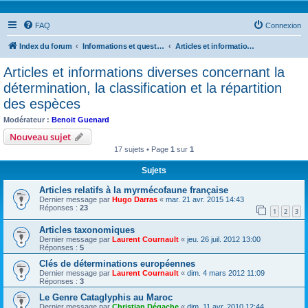
FAQ
Connexion
Index du forum
Informations et questions taxonomiques
Articles et informations diverses concernant la détermination, la classification et la répartition des espèces
Articles et informations diverses concernant la
détermination, la classification et la répartition
des espèces
Modérateur :
Benoit Guenard
Nouveau sujet
17 sujets • Page
1
sur
1
Sujets
Articles relatifs à la myrmécofaune française
Dernier message par
Hugo Darras
«
mar. 21 avr. 2015 14:43
Réponses :
23
1
2
3
Articles taxonomiques
Dernier message par
Laurent Cournault
«
jeu. 26 juil. 2012 13:00
Réponses :
5
Clés de déterminations européennes
Dernier message par
Laurent Cournault
«
dim. 4 mars 2012 11:09
Réponses :
3
Le Genre Cataglyphis au Maroc
Dernier message par
Christian Dégache
«
dim. 11 avr. 2010 12:44