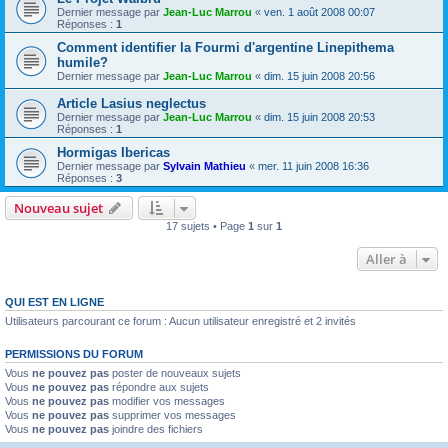
Dernier message par
Jean-Luc Marrou
«
ven. 1 août 2008 00:07
Réponses :
1
Comment identifier la Fourmi d'argentine Linepithema
humile?
Dernier message par
Jean-Luc Marrou
«
dim. 15 juin 2008 20:56
Article Lasius neglectus
Dernier message par
Jean-Luc Marrou
«
dim. 15 juin 2008 20:53
Réponses :
1
Hormigas Ibericas
Dernier message par
Sylvain Mathieu
«
mer. 11 juin 2008 16:36
Réponses :
3
Nouveau sujet
17 sujets • Page
1
sur
1
Aller à
QUI EST EN LIGNE
Utilisateurs parcourant ce forum : Aucun utilisateur enregistré et 2 invités
PERMISSIONS DU FORUM
Vous
ne pouvez pas
poster de nouveaux sujets
Vous
ne pouvez pas
répondre aux sujets
Vous
ne pouvez pas
modifier vos messages
Vous
ne pouvez pas
supprimer vos messages
Vous
ne pouvez pas
joindre des fichiers