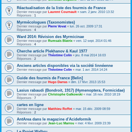
Réactualisation de la liste des fourmis de France
Dernier message par
Laurent Cournault
«
sam. 2 janv. 2010 13:32
Réponses :
1
Myrmécologues (Taxonomistes)
Dernier message par
Pierre Vovat
«
lun. 26 oct. 2009 17:31
Réponses :
4
Ward 2014: Révision des Myrmicinae
Dernier message par
Rumsaïs Blatrix
«
ven. 12 sept. 2014 01:46
Réponses :
4
Cherche article Plekhanov & Kaul 1977
Dernier message par
Théotime Colin
«
jeu. 8 mai 2014 16:03
Réponses :
2
Anciens articles disponibles via la société linnéenne
Dernier message par
Théotime Colin
«
mar. 1 avr. 2014 14:24
Guide des fourmis de France [Belin]
Dernier message par
Hugo Darras
«
dim. 17 févr. 2013 15:53
Lasius rabaudi (Bondroit, 1917) (Hymenoptera, Formicidae)
Dernier message par
Christophe Galkowski
«
mar. 16 nov. 2010 18:19
Réponses :
7
cartes en ligne
Dernier message par
Matthieu Roffet
«
mar. 15 déc. 2009 08:59
Réponses :
2
AntArea dans le magazine d'Acideformik
Dernier message par
Jean-Luc Marrou
«
mer. 4 févr. 2009 23:39
Le Projet Walbru