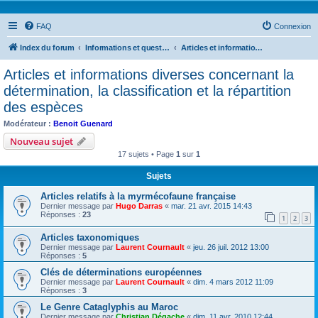
FAQ
Connexion
Index du forum
Informations et questions taxonomiques
Articles et informations diverses concernant la détermination, la classification et la répartition des espèces
Articles et informations diverses concernant la
détermination, la classification et la répartition
des espèces
Modérateur :
Benoit Guenard
Nouveau sujet
17 sujets • Page
1
sur
1
Sujets
Articles relatifs à la myrmécofaune française
Dernier message par
Hugo Darras
«
mar. 21 avr. 2015 14:43
Réponses :
23
1
2
3
Articles taxonomiques
Dernier message par
Laurent Cournault
«
jeu. 26 juil. 2012 13:00
Réponses :
5
Clés de déterminations européennes
Dernier message par
Laurent Cournault
«
dim. 4 mars 2012 11:09
Réponses :
3
Le Genre Cataglyphis au Maroc
Dernier message par
Christian Dégache
«
dim. 11 avr. 2010 12:44