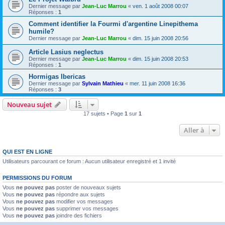
Dernier message par
Jean-Luc Marrou
«
ven. 1 août 2008 00:07
Réponses :
1
Comment identifier la Fourmi d'argentine Linepithema
humile?
Dernier message par
Jean-Luc Marrou
«
dim. 15 juin 2008 20:56
Article Lasius neglectus
Dernier message par
Jean-Luc Marrou
«
dim. 15 juin 2008 20:53
Réponses :
1
Hormigas Ibericas
Dernier message par
Sylvain Mathieu
«
mer. 11 juin 2008 16:36
Réponses :
3
Nouveau sujet
17 sujets • Page
1
sur
1
Aller à
QUI EST EN LIGNE
Utilisateurs parcourant ce forum : Aucun utilisateur enregistré et 1 invité
PERMISSIONS DU FORUM
Vous
ne pouvez pas
poster de nouveaux sujets
Vous
ne pouvez pas
répondre aux sujets
Vous
ne pouvez pas
modifier vos messages
Vous
ne pouvez pas
supprimer vos messages
Vous
ne pouvez pas
joindre des fichiers