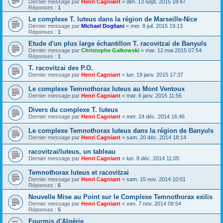
Dernier message par
Henri Cagniant
«
dim. 13 sept. 2015 18:47
Réponses :
1
Le complexe T. luteus dans la région de Marseille-Nice
Dernier message par
Michael Dogliani
«
mer. 8 juil. 2015 19:13
Réponses :
1
Etude d'un plus large échantillon T. racovitzai de Banyuls
Dernier message par
Christophe Galkowski
«
mar. 12 mai 2015 07:54
Réponses :
1
T. racovitzai des P.O.
Dernier message par
Henri Cagniant
«
lun. 19 janv. 2015 17:37
Le complexe Temnothorax luteus au Mont Ventoux
Dernier message par
Henri Cagniant
«
mar. 6 janv. 2015 11:55
Divers du complexe T. luteus
Dernier message par
Henri Cagniant
«
mer. 24 déc. 2014 16:46
Le complexe Temnothorax luteus dans la région de Banyuls
Dernier message par
Henri Cagniant
«
sam. 20 déc. 2014 18:14
racovitzai/luteus, un tableau
Dernier message par
Henri Cagniant
«
lun. 8 déc. 2014 11:05
Temnothorax luteus et racovitzai
Dernier message par
Henri Cagniant
«
sam. 15 nov. 2014 10:01
Réponses :
6
Nouvelle Mise au Point sur le Complexe Temnothorax exilis
Dernier message par
Henri Cagniant
«
ven. 7 nov. 2014 09:54
Réponses :
5
Fourmis d'Algérie