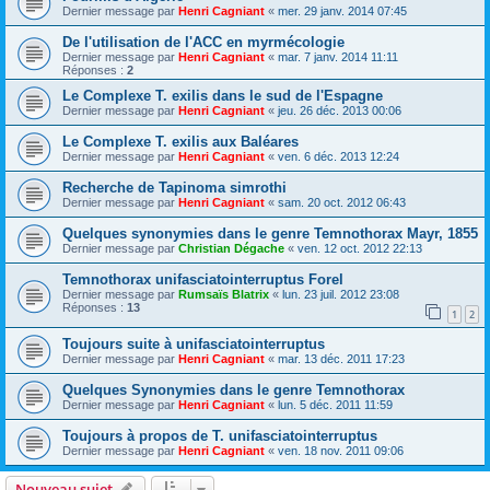
Dernier message par
Henri Cagniant
«
mer. 29 janv. 2014 07:45
De l'utilisation de l'ACC en myrmécologie
Dernier message par
Henri Cagniant
«
mar. 7 janv. 2014 11:11
Réponses :
2
Le Complexe T. exilis dans le sud de l'Espagne
Dernier message par
Henri Cagniant
«
jeu. 26 déc. 2013 00:06
Le Complexe T. exilis aux Baléares
Dernier message par
Henri Cagniant
«
ven. 6 déc. 2013 12:24
Recherche de Tapinoma simrothi
Dernier message par
Henri Cagniant
«
sam. 20 oct. 2012 06:43
Quelques synonymies dans le genre Temnothorax Mayr, 1855
Dernier message par
Christian Dégache
«
ven. 12 oct. 2012 22:13
Temnothorax unifasciatointerruptus Forel
Dernier message par
Rumsaïs Blatrix
«
lun. 23 juil. 2012 23:08
Réponses :
13
1
2
Toujours suite à unifasciatointerruptus
Dernier message par
Henri Cagniant
«
mar. 13 déc. 2011 17:23
Quelques Synonymies dans le genre Temnothorax
Dernier message par
Henri Cagniant
«
lun. 5 déc. 2011 11:59
Toujours à propos de T. unifasciatointerruptus
Dernier message par
Henri Cagniant
«
ven. 18 nov. 2011 09:06
Nouveau sujet