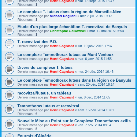
Dernier message par
Henri Cagniant
«
dim. 13 sept. 2015 18:47
Réponses :
1
Le complexe T. luteus dans la région de Marseille-Nice
Dernier message par
Michael Dogliani
«
mer. 8 juil. 2015 19:13
Réponses :
1
Etude d'un plus large échantillon T. racovitzai de Banyuls
Dernier message par
Christophe Galkowski
«
mar. 12 mai 2015 07:54
Réponses :
1
T. racovitzai des P.O.
Dernier message par
Henri Cagniant
«
lun. 19 janv. 2015 17:37
Le complexe Temnothorax luteus au Mont Ventoux
Dernier message par
Henri Cagniant
«
mar. 6 janv. 2015 11:55
Divers du complexe T. luteus
Dernier message par
Henri Cagniant
«
mer. 24 déc. 2014 16:46
Le complexe Temnothorax luteus dans la région de Banyuls
Dernier message par
Henri Cagniant
«
sam. 20 déc. 2014 18:14
racovitzai/luteus, un tableau
Dernier message par
Henri Cagniant
«
lun. 8 déc. 2014 11:05
Temnothorax luteus et racovitzai
Dernier message par
Henri Cagniant
«
sam. 15 nov. 2014 10:01
Réponses :
6
Nouvelle Mise au Point sur le Complexe Temnothorax exilis
Dernier message par
Henri Cagniant
«
ven. 7 nov. 2014 09:54
Réponses :
5
Fourmis d'Algérie