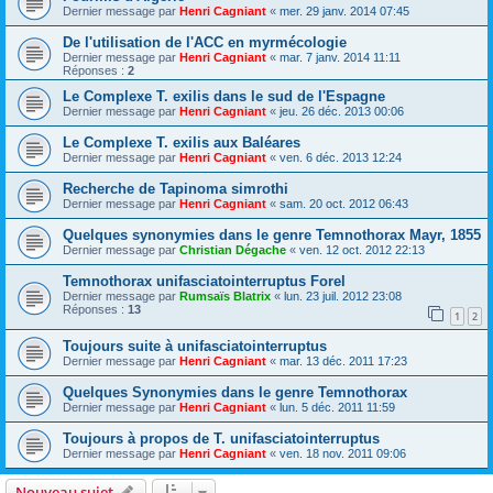
Dernier message par
Henri Cagniant
«
mer. 29 janv. 2014 07:45
De l'utilisation de l'ACC en myrmécologie
Dernier message par
Henri Cagniant
«
mar. 7 janv. 2014 11:11
Réponses :
2
Le Complexe T. exilis dans le sud de l'Espagne
Dernier message par
Henri Cagniant
«
jeu. 26 déc. 2013 00:06
Le Complexe T. exilis aux Baléares
Dernier message par
Henri Cagniant
«
ven. 6 déc. 2013 12:24
Recherche de Tapinoma simrothi
Dernier message par
Henri Cagniant
«
sam. 20 oct. 2012 06:43
Quelques synonymies dans le genre Temnothorax Mayr, 1855
Dernier message par
Christian Dégache
«
ven. 12 oct. 2012 22:13
Temnothorax unifasciatointerruptus Forel
Dernier message par
Rumsaïs Blatrix
«
lun. 23 juil. 2012 23:08
Réponses :
13
1
2
Toujours suite à unifasciatointerruptus
Dernier message par
Henri Cagniant
«
mar. 13 déc. 2011 17:23
Quelques Synonymies dans le genre Temnothorax
Dernier message par
Henri Cagniant
«
lun. 5 déc. 2011 11:59
Toujours à propos de T. unifasciatointerruptus
Dernier message par
Henri Cagniant
«
ven. 18 nov. 2011 09:06
Nouveau sujet