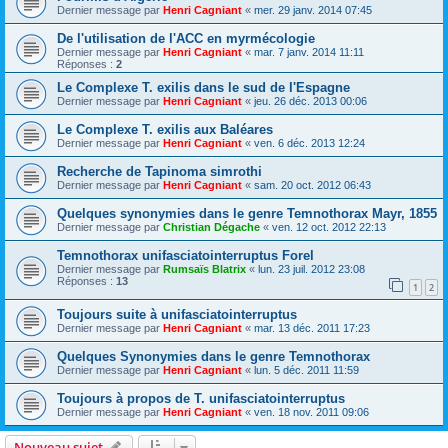
Dernier message par
Henri Cagniant
«
mer. 29 janv. 2014 07:45
De l'utilisation de l'ACC en myrmécologie
Dernier message par
Henri Cagniant
«
mar. 7 janv. 2014 11:11
Réponses :
2
Le Complexe T. exilis dans le sud de l'Espagne
Dernier message par
Henri Cagniant
«
jeu. 26 déc. 2013 00:06
Le Complexe T. exilis aux Baléares
Dernier message par
Henri Cagniant
«
ven. 6 déc. 2013 12:24
Recherche de Tapinoma simrothi
Dernier message par
Henri Cagniant
«
sam. 20 oct. 2012 06:43
Quelques synonymies dans le genre Temnothorax Mayr, 1855
Dernier message par
Christian Dégache
«
ven. 12 oct. 2012 22:13
Temnothorax unifasciatointerruptus Forel
Dernier message par
Rumsaïs Blatrix
«
lun. 23 juil. 2012 23:08
Réponses :
13
1
2
Toujours suite à unifasciatointerruptus
Dernier message par
Henri Cagniant
«
mar. 13 déc. 2011 17:23
Quelques Synonymies dans le genre Temnothorax
Dernier message par
Henri Cagniant
«
lun. 5 déc. 2011 11:59
Toujours à propos de T. unifasciatointerruptus
Dernier message par
Henri Cagniant
«
ven. 18 nov. 2011 09:06
Nouveau sujet