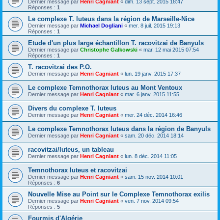
Dernier message par
Henri Cagniant
«
dim. 13 sept. 2015 18:47
Réponses :
1
Le complexe T. luteus dans la région de Marseille-Nice
Dernier message par
Michael Dogliani
«
mer. 8 juil. 2015 19:13
Réponses :
1
Etude d'un plus large échantillon T. racovitzai de Banyuls
Dernier message par
Christophe Galkowski
«
mar. 12 mai 2015 07:54
Réponses :
1
T. racovitzai des P.O.
Dernier message par
Henri Cagniant
«
lun. 19 janv. 2015 17:37
Le complexe Temnothorax luteus au Mont Ventoux
Dernier message par
Henri Cagniant
«
mar. 6 janv. 2015 11:55
Divers du complexe T. luteus
Dernier message par
Henri Cagniant
«
mer. 24 déc. 2014 16:46
Le complexe Temnothorax luteus dans la région de Banyuls
Dernier message par
Henri Cagniant
«
sam. 20 déc. 2014 18:14
racovitzai/luteus, un tableau
Dernier message par
Henri Cagniant
«
lun. 8 déc. 2014 11:05
Temnothorax luteus et racovitzai
Dernier message par
Henri Cagniant
«
sam. 15 nov. 2014 10:01
Réponses :
6
Nouvelle Mise au Point sur le Complexe Temnothorax exilis
Dernier message par
Henri Cagniant
«
ven. 7 nov. 2014 09:54
Réponses :
5
Fourmis d'Algérie