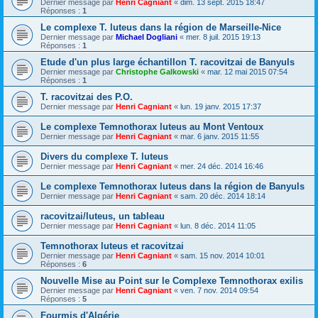
Dernier message par
Henri Cagniant
«
dim. 13 sept. 2015 18:47
Réponses :
1
Le complexe T. luteus dans la région de Marseille-Nice
Dernier message par
Michael Dogliani
«
mer. 8 juil. 2015 19:13
Réponses :
1
Etude d'un plus large échantillon T. racovitzai de Banyuls
Dernier message par
Christophe Galkowski
«
mar. 12 mai 2015 07:54
Réponses :
1
T. racovitzai des P.O.
Dernier message par
Henri Cagniant
«
lun. 19 janv. 2015 17:37
Le complexe Temnothorax luteus au Mont Ventoux
Dernier message par
Henri Cagniant
«
mar. 6 janv. 2015 11:55
Divers du complexe T. luteus
Dernier message par
Henri Cagniant
«
mer. 24 déc. 2014 16:46
Le complexe Temnothorax luteus dans la région de Banyuls
Dernier message par
Henri Cagniant
«
sam. 20 déc. 2014 18:14
racovitzai/luteus, un tableau
Dernier message par
Henri Cagniant
«
lun. 8 déc. 2014 11:05
Temnothorax luteus et racovitzai
Dernier message par
Henri Cagniant
«
sam. 15 nov. 2014 10:01
Réponses :
6
Nouvelle Mise au Point sur le Complexe Temnothorax exilis
Dernier message par
Henri Cagniant
«
ven. 7 nov. 2014 09:54
Réponses :
5
Fourmis d'Algérie