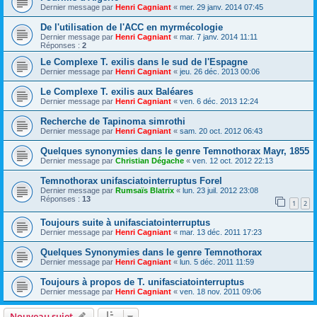
Dernier message par
Henri Cagniant
«
mer. 29 janv. 2014 07:45
De l'utilisation de l'ACC en myrmécologie
Dernier message par
Henri Cagniant
«
mar. 7 janv. 2014 11:11
Réponses :
2
Le Complexe T. exilis dans le sud de l'Espagne
Dernier message par
Henri Cagniant
«
jeu. 26 déc. 2013 00:06
Le Complexe T. exilis aux Baléares
Dernier message par
Henri Cagniant
«
ven. 6 déc. 2013 12:24
Recherche de Tapinoma simrothi
Dernier message par
Henri Cagniant
«
sam. 20 oct. 2012 06:43
Quelques synonymies dans le genre Temnothorax Mayr, 1855
Dernier message par
Christian Dégache
«
ven. 12 oct. 2012 22:13
Temnothorax unifasciatointerruptus Forel
Dernier message par
Rumsaïs Blatrix
«
lun. 23 juil. 2012 23:08
Réponses :
13
1
2
Toujours suite à unifasciatointerruptus
Dernier message par
Henri Cagniant
«
mar. 13 déc. 2011 17:23
Quelques Synonymies dans le genre Temnothorax
Dernier message par
Henri Cagniant
«
lun. 5 déc. 2011 11:59
Toujours à propos de T. unifasciatointerruptus
Dernier message par
Henri Cagniant
«
ven. 18 nov. 2011 09:06
Nouveau sujet