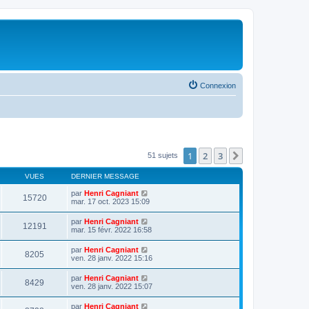
Connexion
1
2
3
Suivante
51 sujets
VUES
DERNIER MESSAGE
par
Henri Cagniant
15720
mar. 17 oct. 2023 15:09
par
Henri Cagniant
12191
mar. 15 févr. 2022 16:58
par
Henri Cagniant
8205
ven. 28 janv. 2022 15:16
par
Henri Cagniant
8429
ven. 28 janv. 2022 15:07
par
Henri Cagniant