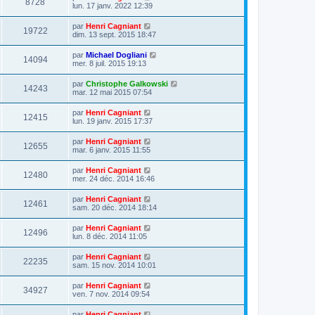
8728
lun. 17 janv. 2022 12:39
par
Henri Cagniant
19722
dim. 13 sept. 2015 18:47
par
Michael Dogliani
14094
mer. 8 juil. 2015 19:13
par
Christophe Galkowski
14243
mar. 12 mai 2015 07:54
par
Henri Cagniant
12415
lun. 19 janv. 2015 17:37
par
Henri Cagniant
12655
mar. 6 janv. 2015 11:55
par
Henri Cagniant
12480
mer. 24 déc. 2014 16:46
par
Henri Cagniant
12461
sam. 20 déc. 2014 18:14
par
Henri Cagniant
12496
lun. 8 déc. 2014 11:05
par
Henri Cagniant
22235
sam. 15 nov. 2014 10:01
par
Henri Cagniant
34927
ven. 7 nov. 2014 09:54
par
Henri Cagniant