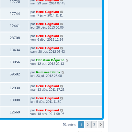
12720
mer. 29 janv. 2014 07:45
par
Henri Cagniant
17744
mar. 7 janv. 2014 11:11
par
Henri Cagniant
12441
jeu. 26 déc. 2013 00:06
par
Henri Cagniant
28708
ven. 6 déc. 2013 12:24
par
Henri Cagniant
13434
sam. 20 oct. 2012 06:43
par
Christian Dégache
13056
ven. 12 oct. 2012 22:13
par
Rumsaïs Blatrix
59582
lun. 23 juil. 2012 23:08
par
Henri Cagniant
12930
mar. 13 déc. 2011 17:23
par
Henri Cagniant
13008
lun. 5 déc. 2011 11:59
par
Henri Cagniant
12669
ven. 18 nov. 2011 09:06
1
2
3
Suivante
51 sujets