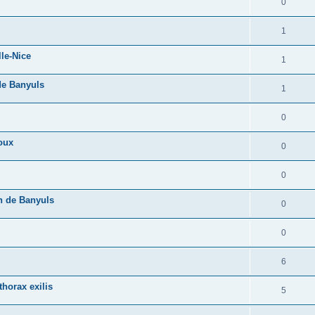
0
1
lle-Nice
1
 de Banyuls
1
0
oux
0
0
n de Banyuls
0
0
6
horax exilis
5