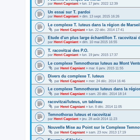
par
Henri Cagniant
»
lun. 17 janv. 2022 12:39
Un essai sur T. pardoi
par
Henri Cagniant
»
dim. 13 sept. 2015 16:26
Le complexe T. luteus dans la région de Marsei
par
Henri Cagniant
»
lun. 22 déc. 2014 17:41
Etude d'un plus large échantillon T. racovitzai
par
Henri Cagniant
»
dim. 10 mai 2015 16:55
T. racovitzai des P.O.
par
Henri Cagniant
»
lun. 19 janv. 2015 17:37
Le complexe Temnothorax luteus au Mont Vent
par
Henri Cagniant
»
mar. 6 janv. 2015 11:55
Divers du complexe T. luteus
par
Henri Cagniant
»
mer. 24 déc. 2014 16:46
Le complexe Temnothorax luteus dans la régio
par
Henri Cagniant
»
sam. 20 déc. 2014 18:14
racovitzai/luteus, un tableau
par
Henri Cagniant
»
lun. 8 déc. 2014 11:05
Temnothorax luteus et racovitzai
par
Henri Cagniant
»
jeu. 28 août 2014 11:23
Nouvelle Mise au Point sur le Complexe Temnot
par
Henri Cagniant
»
sam. 23 nov. 2013 17:19