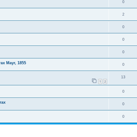
0
2
0
0
0
ax Mayr, 1855
0
13
1
2
0
rax
0
0