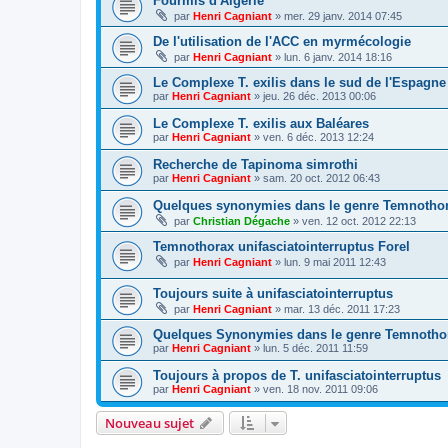
Fourmis d'Algérie
par
Henri Cagniant
»
mer. 29 janv. 2014 07:45
De l'utilisation de l'ACC en myrmécologie
par
Henri Cagniant
»
lun. 6 janv. 2014 18:16
Le Complexe T. exilis dans le sud de l'Espagne
par
Henri Cagniant
»
jeu. 26 déc. 2013 00:06
Le Complexe T. exilis aux Baléares
par
Henri Cagniant
»
ven. 6 déc. 2013 12:24
Recherche de Tapinoma simrothi
par
Henri Cagniant
»
sam. 20 oct. 2012 06:43
Quelques synonymies dans le genre Temnothor
par
Christian Dégache
»
ven. 12 oct. 2012 22:13
Temnothorax unifasciatointerruptus Forel
par
Henri Cagniant
»
lun. 9 mai 2011 12:43
Toujours suite à unifasciatointerruptus
par
Henri Cagniant
»
mar. 13 déc. 2011 17:23
Quelques Synonymies dans le genre Temnotho
par
Henri Cagniant
»
lun. 5 déc. 2011 11:59
Toujours à propos de T. unifasciatointerruptus
par
Henri Cagniant
»
ven. 18 nov. 2011 09:06
Nouveau sujet