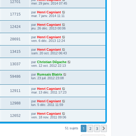
12701
mer. 29 janv. 2014 07:45
par
Henri Cagniant
17715
mar. 7 janv. 2014 11:11
par
Henri Cagniant
12424
jeu. 26 déc. 2013 00:06
par
Henri Cagniant
28691
ven. 6 déc. 2013 12:24
par
Henri Cagniant
13415
sam. 20 oct. 2012 06:43
par
Christian Dégache
13037
ven. 12 oct. 2012 22:13
par
Rumsaïs Blatrix
59486
lun. 23 juil. 2012 23:08
par
Henri Cagniant
12911
mar. 13 déc. 2011 17:23
par
Henri Cagniant
12988
lun. 5 déc. 2011 11:59
par
Henri Cagniant
12652
ven. 18 nov. 2011 09:06
1
2
3
Suivante
51 sujets