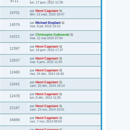
8711
lun. 17 janv. 2022 12:39
par
Henri Cagniant
19701
dim. 13 sept. 2015 18:47
par
Michael Dogliani
14076
mer. 8 juil. 2015 19:13
par
Christophe Galkowski
14221
mar. 12 mai 2015 07:54
par
Henri Cagniant
12397
lun. 19 janv. 2015 17:37
par
Henri Cagniant
12637
mar. 6 janv. 2015 11:55
par
Henri Cagniant
12460
mer. 24 déc. 2014 16:46
par
Henri Cagniant
12441
sam. 20 déc. 2014 18:14
par
Henri Cagniant
12478
lun. 8 déc. 2014 11:05
par
Henri Cagniant
22187
sam. 15 nov. 2014 10:01
par
Henri Cagniant
34889
ven. 7 nov. 2014 09:54
par
Henri Cagniant