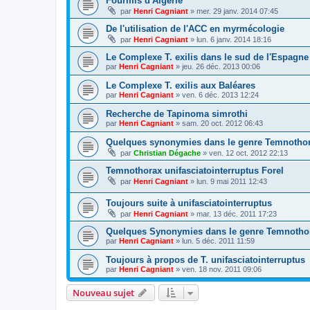
Fourmis d'Algérie
par
Henri Cagniant
»
mer. 29 janv. 2014 07:45
De l'utilisation de l'ACC en myrmécologie
par
Henri Cagniant
»
lun. 6 janv. 2014 18:16
Le Complexe T. exilis dans le sud de l'Espagne
par
Henri Cagniant
»
jeu. 26 déc. 2013 00:06
Le Complexe T. exilis aux Baléares
par
Henri Cagniant
»
ven. 6 déc. 2013 12:24
Recherche de Tapinoma simrothi
par
Henri Cagniant
»
sam. 20 oct. 2012 06:43
Quelques synonymies dans le genre Temnothor
par
Christian Dégache
»
ven. 12 oct. 2012 22:13
Temnothorax unifasciatointerruptus Forel
par
Henri Cagniant
»
lun. 9 mai 2011 12:43
Toujours suite à unifasciatointerruptus
par
Henri Cagniant
»
mar. 13 déc. 2011 17:23
Quelques Synonymies dans le genre Temnotho
par
Henri Cagniant
»
lun. 5 déc. 2011 11:59
Toujours à propos de T. unifasciatointerruptus
par
Henri Cagniant
»
ven. 18 nov. 2011 09:06
Nouveau sujet