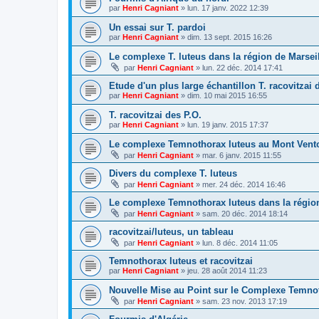
par
Henri Cagniant
»
lun. 17 janv. 2022 12:39
Un essai sur T. pardoi
par
Henri Cagniant
»
dim. 13 sept. 2015 16:26
Le complexe T. luteus dans la région de Marsei
par
Henri Cagniant
»
lun. 22 déc. 2014 17:41
Etude d'un plus large échantillon T. racovitzai
par
Henri Cagniant
»
dim. 10 mai 2015 16:55
T. racovitzai des P.O.
par
Henri Cagniant
»
lun. 19 janv. 2015 17:37
Le complexe Temnothorax luteus au Mont Vent
par
Henri Cagniant
»
mar. 6 janv. 2015 11:55
Divers du complexe T. luteus
par
Henri Cagniant
»
mer. 24 déc. 2014 16:46
Le complexe Temnothorax luteus dans la régio
par
Henri Cagniant
»
sam. 20 déc. 2014 18:14
racovitzai/luteus, un tableau
par
Henri Cagniant
»
lun. 8 déc. 2014 11:05
Temnothorax luteus et racovitzai
par
Henri Cagniant
»
jeu. 28 août 2014 11:23
Nouvelle Mise au Point sur le Complexe Temnot
par
Henri Cagniant
»
sam. 23 nov. 2013 17:19