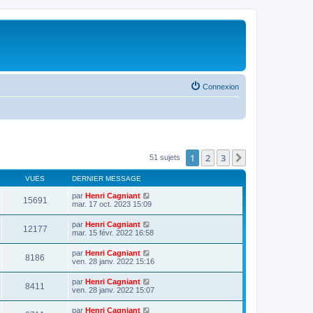
Connexion
1
2
3
Suivante
51 sujets
VUES
DERNIER MESSAGE
par
Henri Cagniant
15691
mar. 17 oct. 2023 15:09
par
Henri Cagniant
12177
mar. 15 févr. 2022 16:58
par
Henri Cagniant
8186
ven. 28 janv. 2022 15:16
par
Henri Cagniant
8411
ven. 28 janv. 2022 15:07
par
Henri Cagniant