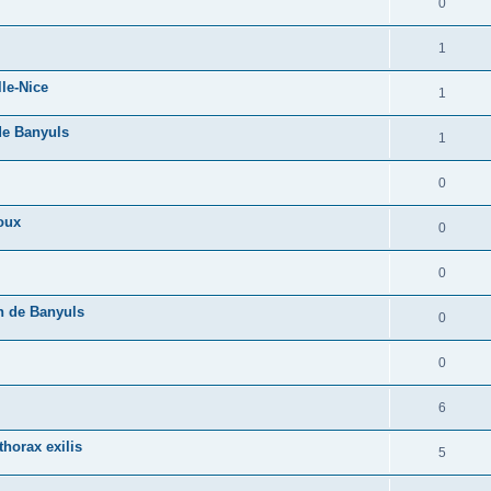
0
1
lle-Nice
1
 de Banyuls
1
0
oux
0
0
n de Banyuls
0
0
6
horax exilis
5