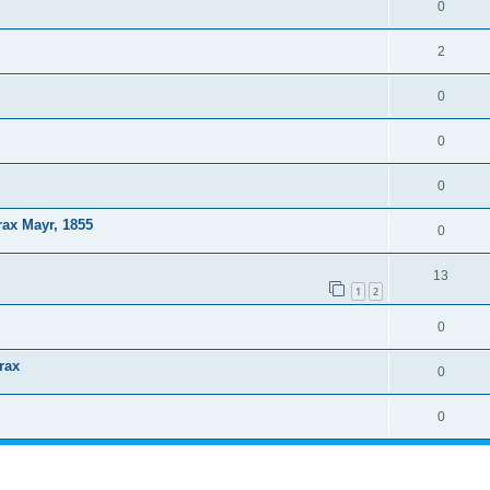
0
2
0
0
0
ax Mayr, 1855
0
13
1
2
0
rax
0
0