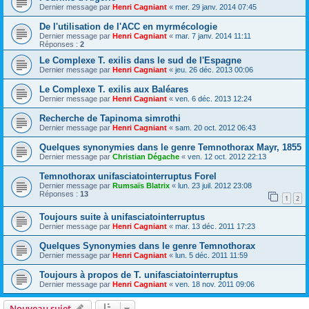
Dernier message par
Henri Cagniant
«
mer. 29 janv. 2014 07:45
De l'utilisation de l'ACC en myrmécologie
Dernier message par
Henri Cagniant
«
mar. 7 janv. 2014 11:11
Réponses :
2
Le Complexe T. exilis dans le sud de l'Espagne
Dernier message par
Henri Cagniant
«
jeu. 26 déc. 2013 00:06
Le Complexe T. exilis aux Baléares
Dernier message par
Henri Cagniant
«
ven. 6 déc. 2013 12:24
Recherche de Tapinoma simrothi
Dernier message par
Henri Cagniant
«
sam. 20 oct. 2012 06:43
Quelques synonymies dans le genre Temnothorax Mayr, 1855
Dernier message par
Christian Dégache
«
ven. 12 oct. 2012 22:13
Temnothorax unifasciatointerruptus Forel
Dernier message par
Rumsaïs Blatrix
«
lun. 23 juil. 2012 23:08
Réponses :
13
1
2
Toujours suite à unifasciatointerruptus
Dernier message par
Henri Cagniant
«
mar. 13 déc. 2011 17:23
Quelques Synonymies dans le genre Temnothorax
Dernier message par
Henri Cagniant
«
lun. 5 déc. 2011 11:59
Toujours à propos de T. unifasciatointerruptus
Dernier message par
Henri Cagniant
«
ven. 18 nov. 2011 09:06
Nouveau sujet