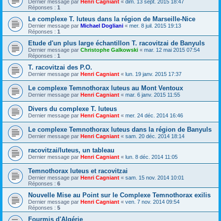
Dernier message par
Henri Cagniant
«
dim. 13 sept. 2015 18:47
Réponses :
1
Le complexe T. luteus dans la région de Marseille-Nice
Dernier message par
Michael Dogliani
«
mer. 8 juil. 2015 19:13
Réponses :
1
Etude d'un plus large échantillon T. racovitzai de Banyuls
Dernier message par
Christophe Galkowski
«
mar. 12 mai 2015 07:54
Réponses :
1
T. racovitzai des P.O.
Dernier message par
Henri Cagniant
«
lun. 19 janv. 2015 17:37
Le complexe Temnothorax luteus au Mont Ventoux
Dernier message par
Henri Cagniant
«
mar. 6 janv. 2015 11:55
Divers du complexe T. luteus
Dernier message par
Henri Cagniant
«
mer. 24 déc. 2014 16:46
Le complexe Temnothorax luteus dans la région de Banyuls
Dernier message par
Henri Cagniant
«
sam. 20 déc. 2014 18:14
racovitzai/luteus, un tableau
Dernier message par
Henri Cagniant
«
lun. 8 déc. 2014 11:05
Temnothorax luteus et racovitzai
Dernier message par
Henri Cagniant
«
sam. 15 nov. 2014 10:01
Réponses :
6
Nouvelle Mise au Point sur le Complexe Temnothorax exilis
Dernier message par
Henri Cagniant
«
ven. 7 nov. 2014 09:54
Réponses :
5
Fourmis d'Algérie