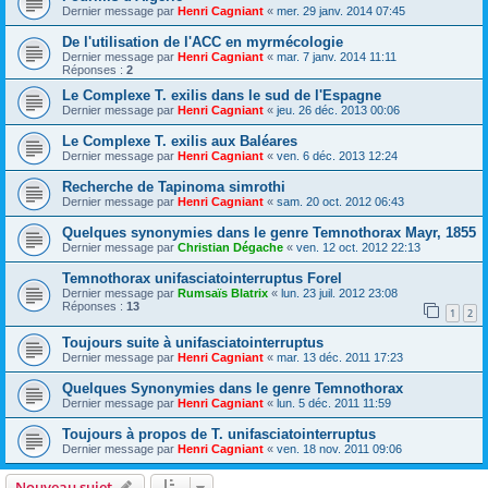
Dernier message par
Henri Cagniant
«
mer. 29 janv. 2014 07:45
De l'utilisation de l'ACC en myrmécologie
Dernier message par
Henri Cagniant
«
mar. 7 janv. 2014 11:11
Réponses :
2
Le Complexe T. exilis dans le sud de l'Espagne
Dernier message par
Henri Cagniant
«
jeu. 26 déc. 2013 00:06
Le Complexe T. exilis aux Baléares
Dernier message par
Henri Cagniant
«
ven. 6 déc. 2013 12:24
Recherche de Tapinoma simrothi
Dernier message par
Henri Cagniant
«
sam. 20 oct. 2012 06:43
Quelques synonymies dans le genre Temnothorax Mayr, 1855
Dernier message par
Christian Dégache
«
ven. 12 oct. 2012 22:13
Temnothorax unifasciatointerruptus Forel
Dernier message par
Rumsaïs Blatrix
«
lun. 23 juil. 2012 23:08
Réponses :
13
1
2
Toujours suite à unifasciatointerruptus
Dernier message par
Henri Cagniant
«
mar. 13 déc. 2011 17:23
Quelques Synonymies dans le genre Temnothorax
Dernier message par
Henri Cagniant
«
lun. 5 déc. 2011 11:59
Toujours à propos de T. unifasciatointerruptus
Dernier message par
Henri Cagniant
«
ven. 18 nov. 2011 09:06
Nouveau sujet