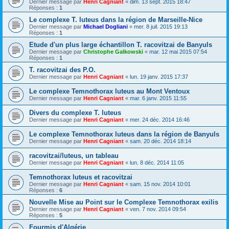
Dernier message par
Henri Cagniant
«
dim. 13 sept. 2015 18:47
Réponses :
1
Le complexe T. luteus dans la région de Marseille-Nice
Dernier message par
Michael Dogliani
«
mer. 8 juil. 2015 19:13
Réponses :
1
Etude d'un plus large échantillon T. racovitzai de Banyuls
Dernier message par
Christophe Galkowski
«
mar. 12 mai 2015 07:54
Réponses :
1
T. racovitzai des P.O.
Dernier message par
Henri Cagniant
«
lun. 19 janv. 2015 17:37
Le complexe Temnothorax luteus au Mont Ventoux
Dernier message par
Henri Cagniant
«
mar. 6 janv. 2015 11:55
Divers du complexe T. luteus
Dernier message par
Henri Cagniant
«
mer. 24 déc. 2014 16:46
Le complexe Temnothorax luteus dans la région de Banyuls
Dernier message par
Henri Cagniant
«
sam. 20 déc. 2014 18:14
racovitzai/luteus, un tableau
Dernier message par
Henri Cagniant
«
lun. 8 déc. 2014 11:05
Temnothorax luteus et racovitzai
Dernier message par
Henri Cagniant
«
sam. 15 nov. 2014 10:01
Réponses :
6
Nouvelle Mise au Point sur le Complexe Temnothorax exilis
Dernier message par
Henri Cagniant
«
ven. 7 nov. 2014 09:54
Réponses :
5
Fourmis d'Algérie