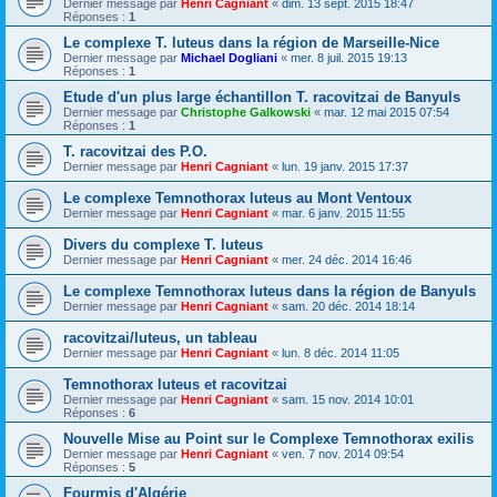
Dernier message par
Henri Cagniant
«
dim. 13 sept. 2015 18:47
Réponses :
1
Le complexe T. luteus dans la région de Marseille-Nice
Dernier message par
Michael Dogliani
«
mer. 8 juil. 2015 19:13
Réponses :
1
Etude d'un plus large échantillon T. racovitzai de Banyuls
Dernier message par
Christophe Galkowski
«
mar. 12 mai 2015 07:54
Réponses :
1
T. racovitzai des P.O.
Dernier message par
Henri Cagniant
«
lun. 19 janv. 2015 17:37
Le complexe Temnothorax luteus au Mont Ventoux
Dernier message par
Henri Cagniant
«
mar. 6 janv. 2015 11:55
Divers du complexe T. luteus
Dernier message par
Henri Cagniant
«
mer. 24 déc. 2014 16:46
Le complexe Temnothorax luteus dans la région de Banyuls
Dernier message par
Henri Cagniant
«
sam. 20 déc. 2014 18:14
racovitzai/luteus, un tableau
Dernier message par
Henri Cagniant
«
lun. 8 déc. 2014 11:05
Temnothorax luteus et racovitzai
Dernier message par
Henri Cagniant
«
sam. 15 nov. 2014 10:01
Réponses :
6
Nouvelle Mise au Point sur le Complexe Temnothorax exilis
Dernier message par
Henri Cagniant
«
ven. 7 nov. 2014 09:54
Réponses :
5
Fourmis d'Algérie