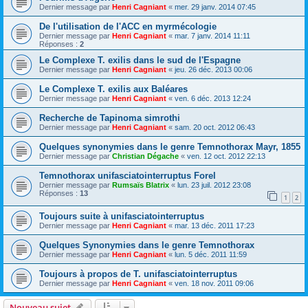
Dernier message par
Henri Cagniant
«
mer. 29 janv. 2014 07:45
De l'utilisation de l'ACC en myrmécologie
Dernier message par
Henri Cagniant
«
mar. 7 janv. 2014 11:11
Réponses :
2
Le Complexe T. exilis dans le sud de l'Espagne
Dernier message par
Henri Cagniant
«
jeu. 26 déc. 2013 00:06
Le Complexe T. exilis aux Baléares
Dernier message par
Henri Cagniant
«
ven. 6 déc. 2013 12:24
Recherche de Tapinoma simrothi
Dernier message par
Henri Cagniant
«
sam. 20 oct. 2012 06:43
Quelques synonymies dans le genre Temnothorax Mayr, 1855
Dernier message par
Christian Dégache
«
ven. 12 oct. 2012 22:13
Temnothorax unifasciatointerruptus Forel
Dernier message par
Rumsaïs Blatrix
«
lun. 23 juil. 2012 23:08
Réponses :
13
1
2
Toujours suite à unifasciatointerruptus
Dernier message par
Henri Cagniant
«
mar. 13 déc. 2011 17:23
Quelques Synonymies dans le genre Temnothorax
Dernier message par
Henri Cagniant
«
lun. 5 déc. 2011 11:59
Toujours à propos de T. unifasciatointerruptus
Dernier message par
Henri Cagniant
«
ven. 18 nov. 2011 09:06
Nouveau sujet