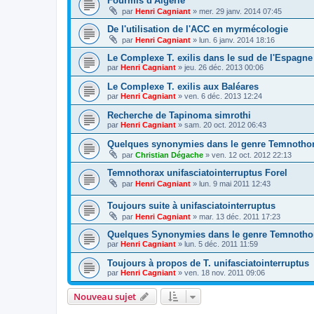
Fourmis d'Algérie
par
Henri Cagniant
»
mer. 29 janv. 2014 07:45
De l'utilisation de l'ACC en myrmécologie
par
Henri Cagniant
»
lun. 6 janv. 2014 18:16
Le Complexe T. exilis dans le sud de l'Espagne
par
Henri Cagniant
»
jeu. 26 déc. 2013 00:06
Le Complexe T. exilis aux Baléares
par
Henri Cagniant
»
ven. 6 déc. 2013 12:24
Recherche de Tapinoma simrothi
par
Henri Cagniant
»
sam. 20 oct. 2012 06:43
Quelques synonymies dans le genre Temnothor
par
Christian Dégache
»
ven. 12 oct. 2012 22:13
Temnothorax unifasciatointerruptus Forel
par
Henri Cagniant
»
lun. 9 mai 2011 12:43
Toujours suite à unifasciatointerruptus
par
Henri Cagniant
»
mar. 13 déc. 2011 17:23
Quelques Synonymies dans le genre Temnotho
par
Henri Cagniant
»
lun. 5 déc. 2011 11:59
Toujours à propos de T. unifasciatointerruptus
par
Henri Cagniant
»
ven. 18 nov. 2011 09:06
Nouveau sujet