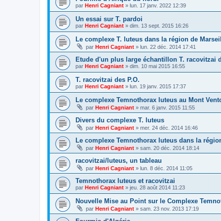
par
Henri Cagniant
»
lun. 17 janv. 2022 12:39
Un essai sur T. pardoi
par
Henri Cagniant
»
dim. 13 sept. 2015 16:26
Le complexe T. luteus dans la région de Marsei
par
Henri Cagniant
»
lun. 22 déc. 2014 17:41
Etude d'un plus large échantillon T. racovitzai
par
Henri Cagniant
»
dim. 10 mai 2015 16:55
T. racovitzai des P.O.
par
Henri Cagniant
»
lun. 19 janv. 2015 17:37
Le complexe Temnothorax luteus au Mont Vent
par
Henri Cagniant
»
mar. 6 janv. 2015 11:55
Divers du complexe T. luteus
par
Henri Cagniant
»
mer. 24 déc. 2014 16:46
Le complexe Temnothorax luteus dans la régio
par
Henri Cagniant
»
sam. 20 déc. 2014 18:14
racovitzai/luteus, un tableau
par
Henri Cagniant
»
lun. 8 déc. 2014 11:05
Temnothorax luteus et racovitzai
par
Henri Cagniant
»
jeu. 28 août 2014 11:23
Nouvelle Mise au Point sur le Complexe Temnot
par
Henri Cagniant
»
sam. 23 nov. 2013 17:19