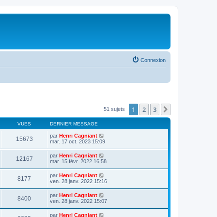
Connexion
1
2
3
Suivante
51 sujets
VUES
DERNIER MESSAGE
par
Henri Cagniant
15673
mar. 17 oct. 2023 15:09
par
Henri Cagniant
12167
mar. 15 févr. 2022 16:58
par
Henri Cagniant
8177
ven. 28 janv. 2022 15:16
par
Henri Cagniant
8400
ven. 28 janv. 2022 15:07
par
Henri Cagniant