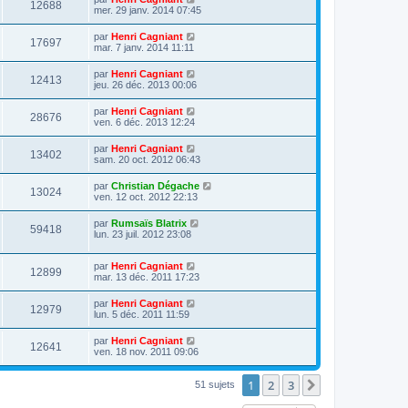
12688
mer. 29 janv. 2014 07:45
par
Henri Cagniant
17697
mar. 7 janv. 2014 11:11
par
Henri Cagniant
12413
jeu. 26 déc. 2013 00:06
par
Henri Cagniant
28676
ven. 6 déc. 2013 12:24
par
Henri Cagniant
13402
sam. 20 oct. 2012 06:43
par
Christian Dégache
13024
ven. 12 oct. 2012 22:13
par
Rumsaïs Blatrix
59418
lun. 23 juil. 2012 23:08
par
Henri Cagniant
12899
mar. 13 déc. 2011 17:23
par
Henri Cagniant
12979
lun. 5 déc. 2011 11:59
par
Henri Cagniant
12641
ven. 18 nov. 2011 09:06
1
2
3
Suivante
51 sujets