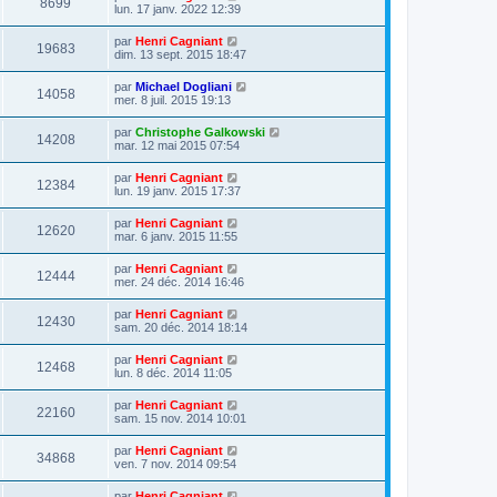
8699
lun. 17 janv. 2022 12:39
par
Henri Cagniant
19683
dim. 13 sept. 2015 18:47
par
Michael Dogliani
14058
mer. 8 juil. 2015 19:13
par
Christophe Galkowski
14208
mar. 12 mai 2015 07:54
par
Henri Cagniant
12384
lun. 19 janv. 2015 17:37
par
Henri Cagniant
12620
mar. 6 janv. 2015 11:55
par
Henri Cagniant
12444
mer. 24 déc. 2014 16:46
par
Henri Cagniant
12430
sam. 20 déc. 2014 18:14
par
Henri Cagniant
12468
lun. 8 déc. 2014 11:05
par
Henri Cagniant
22160
sam. 15 nov. 2014 10:01
par
Henri Cagniant
34868
ven. 7 nov. 2014 09:54
par
Henri Cagniant