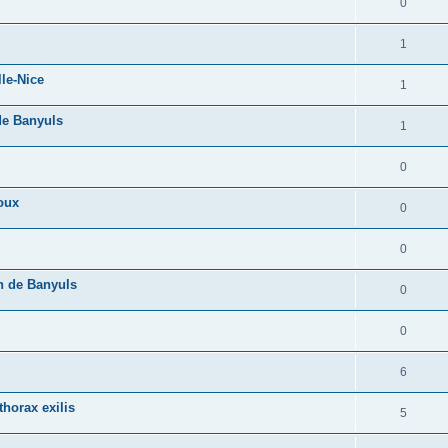
0
1
lle-Nice
1
 de Banyuls
1
0
oux
0
0
n de Banyuls
0
0
6
horax exilis
5