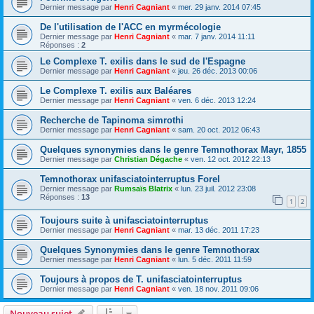
Dernier message par
Henri Cagniant
«
mer. 29 janv. 2014 07:45
De l'utilisation de l'ACC en myrmécologie
Dernier message par
Henri Cagniant
«
mar. 7 janv. 2014 11:11
Réponses :
2
Le Complexe T. exilis dans le sud de l'Espagne
Dernier message par
Henri Cagniant
«
jeu. 26 déc. 2013 00:06
Le Complexe T. exilis aux Baléares
Dernier message par
Henri Cagniant
«
ven. 6 déc. 2013 12:24
Recherche de Tapinoma simrothi
Dernier message par
Henri Cagniant
«
sam. 20 oct. 2012 06:43
Quelques synonymies dans le genre Temnothorax Mayr, 1855
Dernier message par
Christian Dégache
«
ven. 12 oct. 2012 22:13
Temnothorax unifasciatointerruptus Forel
Dernier message par
Rumsaïs Blatrix
«
lun. 23 juil. 2012 23:08
Réponses :
13
1
2
Toujours suite à unifasciatointerruptus
Dernier message par
Henri Cagniant
«
mar. 13 déc. 2011 17:23
Quelques Synonymies dans le genre Temnothorax
Dernier message par
Henri Cagniant
«
lun. 5 déc. 2011 11:59
Toujours à propos de T. unifasciatointerruptus
Dernier message par
Henri Cagniant
«
ven. 18 nov. 2011 09:06
Nouveau sujet