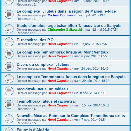
Dernier message par
Henri Cagniant
«
dim. 13 sept. 2015 18:47
Réponses :
1
Le complexe T. luteus dans la région de Marseille-Nice
Dernier message par
Michael Dogliani
«
mer. 8 juil. 2015 19:13
Réponses :
1
Etude d'un plus large échantillon T. racovitzai de Banyuls
Dernier message par
Christophe Galkowski
«
mar. 12 mai 2015 07:54
Réponses :
1
T. racovitzai des P.O.
Dernier message par
Henri Cagniant
«
lun. 19 janv. 2015 17:37
Le complexe Temnothorax luteus au Mont Ventoux
Dernier message par
Henri Cagniant
«
mar. 6 janv. 2015 11:55
Divers du complexe T. luteus
Dernier message par
Henri Cagniant
«
mer. 24 déc. 2014 16:46
Le complexe Temnothorax luteus dans la région de Banyuls
Dernier message par
Henri Cagniant
«
sam. 20 déc. 2014 18:14
racovitzai/luteus, un tableau
Dernier message par
Henri Cagniant
«
lun. 8 déc. 2014 11:05
Temnothorax luteus et racovitzai
Dernier message par
Henri Cagniant
«
sam. 15 nov. 2014 10:01
Réponses :
6
Nouvelle Mise au Point sur le Complexe Temnothorax exilis
Dernier message par
Henri Cagniant
«
ven. 7 nov. 2014 09:54
Réponses :
5
Fourmis d'Algérie