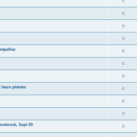
0
0
0
0
ntpellier
0
0
0
 leurs plantes
0
0
0
nsbruck, Sept 20
0