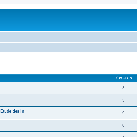
RÉPONSES
3
5
'Etude des In
0
0