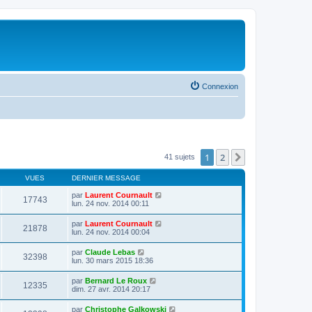
Connexion
1
2
Suivante
41 sujets
VUES
DERNIER MESSAGE
par
Laurent Cournault
17743
lun. 24 nov. 2014 00:11
par
Laurent Cournault
21878
lun. 24 nov. 2014 00:04
par
Claude Lebas
32398
lun. 30 mars 2015 18:36
par
Bernard Le Roux
12335
dim. 27 avr. 2014 20:17
par
Christophe Galkowski