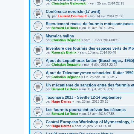
par
Christophe Galkowski
»
ven. 25 avr. 2014 22:13
Conférence nordiste (17 avril)
par
Laurent Cournault
»
lun. 14 avr. 2014 21:38
Recrutement réussi de fourmis moissonneuses
par
Bernard Le Roux
»
jeu. 10 avr. 2014 23:47
Myrmica salina
par
Christian Dégache
»
sam. 1 mars 2014 00:19
Inventaire des fourmis des espaces verts de Mo
par
Rumsaïs Blatrix
»
sam. 18 janv. 2014 00:48
Ajout de Leptothorax kutteri (Buschinger,. 1965)
par
Christian Dégache
»
mer. 4 déc. 2013 22:22
Ajout de Teleutomyrmex schneideri Kutter 1950
par
Christian Dégache
»
lun. 25 nov. 2013 23:17
Un mécanisme de sanction entre des fourmis et
par
Bernard Le Roux
»
lun. 15 juil. 2013 07:37
Taxomara 2013 - Séville 12-14 Septembre
par
Hugo Darras
»
mer. 26 juin 2013 20:13
Les fourmis pourraient prévoir les séismes
par
Bernard Le Roux
»
jeu. 18 avr. 2013 07:58
Central European Workshop of Myrmecology, In
par
Hugo Darras
»
sam. 26 janv. 2013 14:18