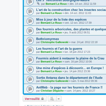
Les 9° rencontres Bourgogne-Nature
par
Bernard Le Roux
»
dim. 14 oct. 2012 11:59
L'art de la construction chez les insectes socia
par
Bernard Le Roux
»
dim. 14 oct. 2012 11:03
Mise à jour de la liste des espèces
par
Bernard Le Roux
»
ven. 12 oct. 2012 17:39
Des fourmis arboricoles, des plantes et quelq
par
Bernard Le Roux
»
jeu. 9 août 2012 06:51
Bothriomyrmex
par
Christophe Galkowski
»
mar. 24 juil. 2012 22:18
Les fourmis et l'art de la guerre
par
Bernard Le Roux
»
lun. 18 juin 2012 17:23
Fourmis aident à restaurer la plaine de la Crau
par
Bernard Le Roux
»
sam. 16 juin 2012 10:06
Une mine d'espèces à découvrir... en Europe !
par
Bernard Le Roux
»
jeu. 14 juin 2012 23:36
Sortie Antarea dans le département de l'Aude
par
Christophe Galkowski
»
sam. 5 mai 2012 09:36
AntWeb - la page sur les fourmis de France !!
par
Christian Dégache
»
sam. 14 janv. 2012 10:27
Verrouillé