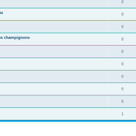
0
ux
0
0
ues champignons
0
0
0
0
0
0
1