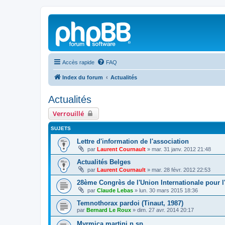
Accès rapide
FAQ
Index du forum
Actualités
Actualités
Verrouillé
SUJETS
Lettre d'information de l'association
par
Laurent Cournault
»
mar. 31 janv. 2012 21:48
Actualités Belges
par
Laurent Cournault
»
mar. 28 févr. 2012 22:53
28ème Congrès de l'Union Internationale pour l
par
Claude Lebas
»
lun. 30 mars 2015 18:36
Temnothorax pardoi (Tinaut, 1987)
par
Bernard Le Roux
»
dim. 27 avr. 2014 20:17
Myrmica martini n.sp.