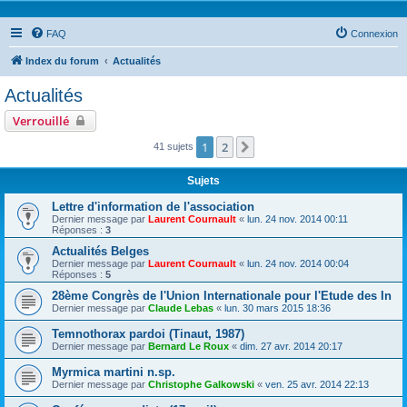
FAQ
Connexion
Index du forum
Actualités
Actualités
Verrouillé
1
2
Suivante
41 sujets
Sujets
Lettre d'information de l'association
Dernier message par
Laurent Cournault
«
lun. 24 nov. 2014 00:11
Réponses :
3
Actualités Belges
Dernier message par
Laurent Cournault
«
lun. 24 nov. 2014 00:04
Réponses :
5
28ème Congrès de l'Union Internationale pour l'Etude des In
Dernier message par
Claude Lebas
«
lun. 30 mars 2015 18:36
Temnothorax pardoi (Tinaut, 1987)
Dernier message par
Bernard Le Roux
«
dim. 27 avr. 2014 20:17
Myrmica martini n.sp.
Dernier message par
Christophe Galkowski
«
ven. 25 avr. 2014 22:13