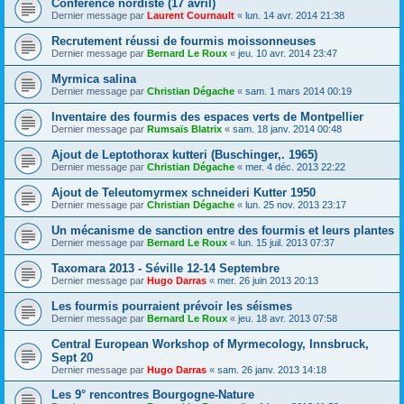
Conférence nordiste (17 avril)
Dernier message par
Laurent Cournault
«
lun. 14 avr. 2014 21:38
Recrutement réussi de fourmis moissonneuses
Dernier message par
Bernard Le Roux
«
jeu. 10 avr. 2014 23:47
Myrmica salina
Dernier message par
Christian Dégache
«
sam. 1 mars 2014 00:19
Inventaire des fourmis des espaces verts de Montpellier
Dernier message par
Rumsaïs Blatrix
«
sam. 18 janv. 2014 00:48
Ajout de Leptothorax kutteri (Buschinger,. 1965)
Dernier message par
Christian Dégache
«
mer. 4 déc. 2013 22:22
Ajout de Teleutomyrmex schneideri Kutter 1950
Dernier message par
Christian Dégache
«
lun. 25 nov. 2013 23:17
Un mécanisme de sanction entre des fourmis et leurs plantes
Dernier message par
Bernard Le Roux
«
lun. 15 juil. 2013 07:37
Taxomara 2013 - Séville 12-14 Septembre
Dernier message par
Hugo Darras
«
mer. 26 juin 2013 20:13
Les fourmis pourraient prévoir les séismes
Dernier message par
Bernard Le Roux
«
jeu. 18 avr. 2013 07:58
Central European Workshop of Myrmecology, Innsbruck,
Sept 20
Dernier message par
Hugo Darras
«
sam. 26 janv. 2013 14:18
Les 9° rencontres Bourgogne-Nature