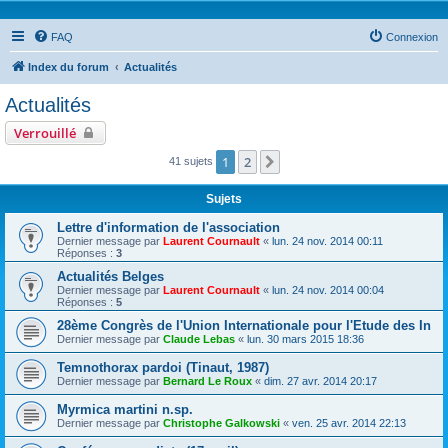
FAQ
Connexion
Index du forum
Actualités
Actualités
Verrouillé
1
2
Suivante
41 sujets
Sujets
Lettre d'information de l'association
Dernier message par
Laurent Cournault
«
lun. 24 nov. 2014 00:11
Réponses :
3
Actualités Belges
Dernier message par
Laurent Cournault
«
lun. 24 nov. 2014 00:04
Réponses :
5
28ème Congrès de l'Union Internationale pour l'Etude des In
Dernier message par
Claude Lebas
«
lun. 30 mars 2015 18:36
Temnothorax pardoi (Tinaut, 1987)
Dernier message par
Bernard Le Roux
«
dim. 27 avr. 2014 20:17
Myrmica martini n.sp.
Dernier message par
Christophe Galkowski
«
ven. 25 avr. 2014 22:13