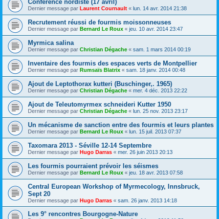
Conférence nordiste (17 avril)
Dernier message par
Laurent Cournault
«
lun. 14 avr. 2014 21:38
Recrutement réussi de fourmis moissonneuses
Dernier message par
Bernard Le Roux
«
jeu. 10 avr. 2014 23:47
Myrmica salina
Dernier message par
Christian Dégache
«
sam. 1 mars 2014 00:19
Inventaire des fourmis des espaces verts de Montpellier
Dernier message par
Rumsaïs Blatrix
«
sam. 18 janv. 2014 00:48
Ajout de Leptothorax kutteri (Buschinger,. 1965)
Dernier message par
Christian Dégache
«
mer. 4 déc. 2013 22:22
Ajout de Teleutomyrmex schneideri Kutter 1950
Dernier message par
Christian Dégache
«
lun. 25 nov. 2013 23:17
Un mécanisme de sanction entre des fourmis et leurs plantes
Dernier message par
Bernard Le Roux
«
lun. 15 juil. 2013 07:37
Taxomara 2013 - Séville 12-14 Septembre
Dernier message par
Hugo Darras
«
mer. 26 juin 2013 20:13
Les fourmis pourraient prévoir les séismes
Dernier message par
Bernard Le Roux
«
jeu. 18 avr. 2013 07:58
Central European Workshop of Myrmecology, Innsbruck,
Sept 20
Dernier message par
Hugo Darras
«
sam. 26 janv. 2013 14:18
Les 9° rencontres Bourgogne-Nature